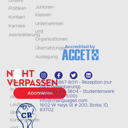
Unsere
Junioren-
Politiken
Klassen
Kontakt
Unternehmen
Karriere
und
Akkreditierung
Organisationen
Übersetzungen
Auslegung
Nicht
Bleiben
verpassen
Sie
+1 (208) 867-8011 - Rezeption (nur
nach Vereinbarung)
auf
+1 (208) 314-3804 - Studentenwerk
Abonnieren
(M-Do 9:00-5:00)
dem
info@crlanguages.com
Laufenden
1602 W Hays St # 200, Boise, ID,
83702
über
Kursangebote
und