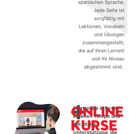
spanischen Sprache.
Jede Seite ist
sorgfältig mit
Lektionen, Vokabeln
und Übungen
zusammengestellt,
die auf Ihren Lernstil
und Ihr Niveau
abgestimmt sind.
Online
Lernen Sie in Ihrem
eigenen Tempo und
Kurse
mit all der
Unterstützung, die