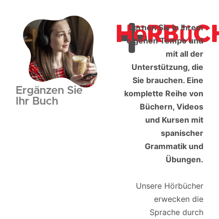
Hörbüc
Lernen Sie in Ihrem
eigenen Tempo und
mit all der
Unterstützung, die
Sie brauchen. Eine
Ergänzen Sie
komplette Reihe von
Ihr Buch
Büchern, Videos
und Kursen mit
spanischer
Grammatik und
Übungen.
Unsere Hörbücher
erwecken die
Sprache durch