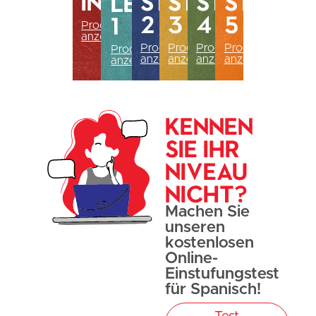
Intro
Stufe
Stufe
Stufe
Stufe
LEvel
2
3
4
5
1
Produkte
anzeigen
Produkte
Produkte
Produkte
Produkte
Produkte
anzeigen
anzeigen
anzeigen
anzeigen
anzeigen
Kennen
Sie Ihr
Niveau
nicht?
Machen Sie
unseren
kostenlosen
Online-
Einstufungstest
für Spanisch!