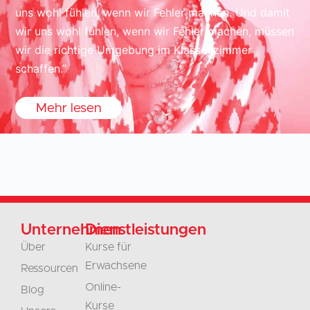
uns wohl fühlen, wenn wir Fehler machen. Und damit
wir uns wohl fühlen, wenn wir Fehler machen, müssen
wir die richtige Umgebung im Klassenzimmer
schaffen.”
Mehr lesen
Unternehmen
Dienstleistungen
Über
Kurse für
Erwachsene
Ressourcen
Online-
Blog
Kurse