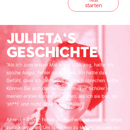
Test
starten
Julieta's
Geschichte
“Als ich zum ersten Mal in die USA zog, hatte ich
solche Angst, Fehler zu machen. Ich hatte das
Gefühl, dass ich perfektes Englisch sprechen sollte.
Können Sie sich die Gesichter meiner Schüler in
meinen ersten Kursen vorstellen, als ich sie bat, ein
‘sh**t’ und nicht ‘sheet’ auszufüllen?
Aber die Angst, Fehler zu machen, hat mich so lange
zurückgehalten. Um sprechen zu lernen, müssen wir