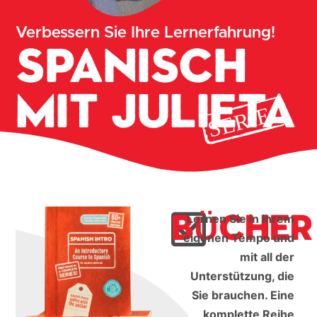
Verbessern Sie Ihre Lernerfahrung!
Spanisch
mit Julieta
SERIE
BÜCHER
Lernen Sie in Ihrem
eigenen Tempo und
mit all der
Unterstützung, die
Sie brauchen. Eine
komplette Reihe