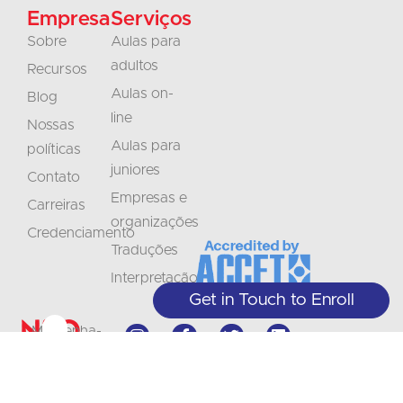
Empresa
Serviços
Sobre
Aulas para
adultos
Recursos
Aulas on-
Blog
line
Nossas
Aulas para
políticas
juniores
Contato
Empresas e
Carreiras
organizações
Credenciamento
Traduções
Interpretação
Get in Touch to Enroll
Não
Mantenha-
perca
se
+1 (208) 867-8011 - Recepção
(somente com hora marcada)
a
informado
+1 (208) 314-3804 - Serviços ao
Assine
aluno (de segunda a sexta-feira, das