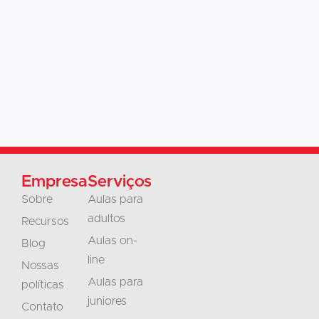
Empresa
Serviços
Sobre
Aulas para
adultos
Recursos
Aulas on-
Blog
line
Nossas
Aulas para
políticas
juniores
Contato