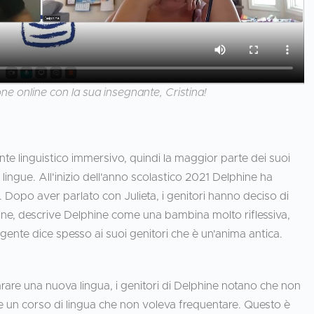
one online con la sua insegnante, Cristina!
nte linguistico immersivo, quindi la maggior parte dei suoi
e lingue. All'inizio dell'anno scolastico 2021 Delphine ha
. Dopo aver parlato con Julieta, i genitori hanno deciso di
ine, descrive Delphine come una bambina molto riflessiva,
gente dice spesso ai suoi genitori che è un'anima antica.
rare una nuova lingua, i genitori di Delphine notano che non
e un corso di lingua che non voleva frequentare. Questo è