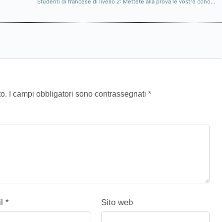
Studenti di francese di livello 2: Mettete alla prova le vostre conoscenze di francese con questo esercizio GRATUITO!
to.
I campi obbligatori sono contrassegnati
*
il
*
Sito web