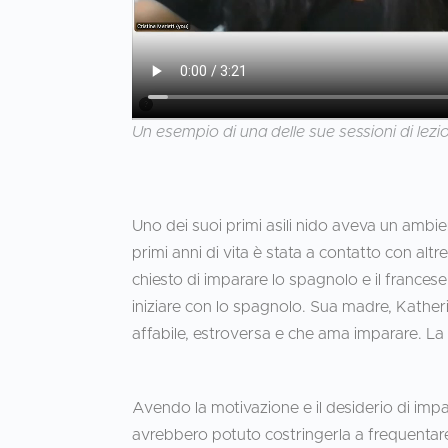
Un esempio di una delle sue sessioni di lezi
Uno dei suoi primi asili nido aveva un ambie
primi anni di vita è stata a contatto con altr
chiesto di imparare lo spagnolo e il francese
iniziare con lo spagnolo. Sua madre, Kather
affabile, estroversa e che ama imparare. La 
Avendo la motivazione e il desiderio di impa
avrebbero potuto costringerla a frequentar