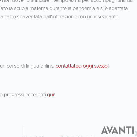
lo non dover pianificare il tempo extra per accompagnarla da
iziato la scuola materna durante la pandemia e si è adattata
 affatto spaventata dall'interazione con un insegnante
a un corso di lingua online,
contattateci oggi stesso
!
o progressi eccellenti
qui
!
AVANTI