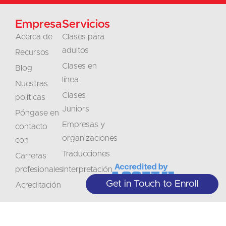
Empresa
Servicios
Acerca de
Clases para
adultos
Recursos
Clases en
Blog
línea
Nuestras
Clases
políticas
Juniors
Póngase en
Empresas y
contacto
organizaciones
con
Traducciones
Carreras
profesionales
Interpretación
Get in Touch to Enroll
Acreditación
No
Manténgase