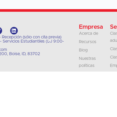
Empresa
Se
Acerca de
Cla
 Recepción (sólo con cita previa)
adu
 Servicios Estudiantiles (L-J 9:00-
Recursos
Cla
.com
Blog
00, Boise, ID, 83702
Cla
Nuestras
políticas
Emp
org
Póngase en
contacto con
Tra
Carreras
Int
profesionales
Acreditación