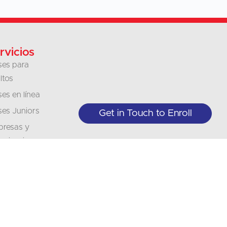
rvicios
ses para
ltos
ses en línea
ses Juniors
Get in Touch to Enroll
resas y
anizaciones
ducciones
erpretación