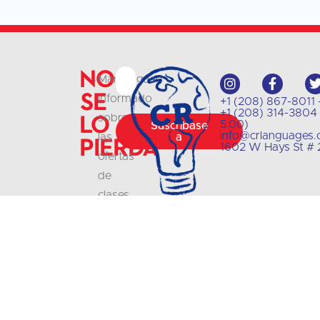
No
Manténgase
se
informado
+1 (208) 867-8011 -
+1 (208) 314-3804 -
lo
sobre
5:00)
Suscríbase
info@crlanguages
las
a
pierda
1602 W Hays St # 2
ofertas
de
clases
y
actualizaciones
con
nuestro
boletín
.