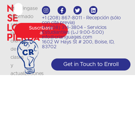
No
Manténgase
se
informado
+1 (208) 867-8011 - Recepción (sólo
con cita previa)
lo
sobre
+1 (208) 314-3804 - Servicios
Suscríbase
Estudiantiles (L-J 9:00-5:00)
las
a
pierda
info@crlanguages.com
ofertas
1602 W Hays St # 200, Boise, ID,
83702
de
clases
Get in Touch to Enroll
y
actualizaciones
con
nuestro
boletín
.
Sitio de
Condiciones de uso