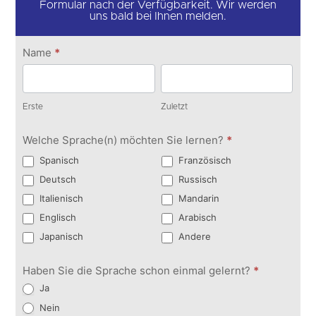
Formular nach der Verfügbarkeit. Wir werden
uns bald bei Ihnen melden.
Kontakt
Name
*
aufnehmen
Erste
Zuletzt
Erste
Zuletzt
Welche Sprache(n) möchten Sie lernen?
*
Spanisch
Französisch
Deutsch
Russisch
Italienisch
Mandarin
Englisch
Arabisch
Japanisch
Andere
Haben Sie die Sprache schon einmal gelernt?
*
Ja
Nein