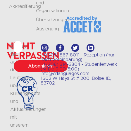
und
Akkreditierung
Organisationen
Übersetzungen
Auslegung
Nicht
Bleiben
verpassen
Sie
+1 (208) 867-8011 - Rezeption (nur
nach Vereinbarung)
auf
+1 (208) 314-3804 - Studentenwerk
Abonnieren
(M-Do 9:00-5:00)
dem
info@crlanguages.com
Laufenden
1602 W Hays St # 200, Boise, ID,
83702
über
Kursangebote
und
Aktualisierungen
mit
unserem