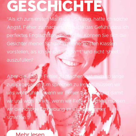
Geschichte
“Als ich zum ersten Mal in die USA zog, hatte ich solche
Angst, Fehler zu machen. Ich hatte das Gefühl, dass ich
perfektes Englisch sprechen sollte. Können Sie sich die
Gesichter meiner Schüler in meinen ersten Klassen
vorstellen, als ich sie bat, ein ’sh**t‘ und nicht ’sheet‘
auszufüllen?
Aber die Angst, Fehler zu machen, hat mich so lange
zurückgehalten. Um sprechen zu lernen, müssen wir
uns wohl fühlen, wenn wir Fehler machen. Und damit
wir uns wohl fühlen, wenn wir Fehler machen, müssen
wir die richtige Umgebung im Klassenzimmer
schaffen.”
Mehr lesen