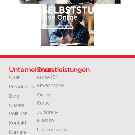
Selbststudium
Live Online
Mehr erfahren
Unternehmen
Dienstleistungen
Über
Kurse für
Erwachsene
Ressourcen
Online-
Blog
Kurse
Unsere
Junioren-
Politiken
Klassen
Kontakt
Unternehmen
Karriere