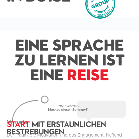
Eine Sprache
zu lernen ist
eine
Reise
"Wir werden
Moskau diesen Sommer!"
Start
mit erstaunlichen
Wir alle
Bestrebungen
Der Traum, die Motivation und das Engagement, fließend