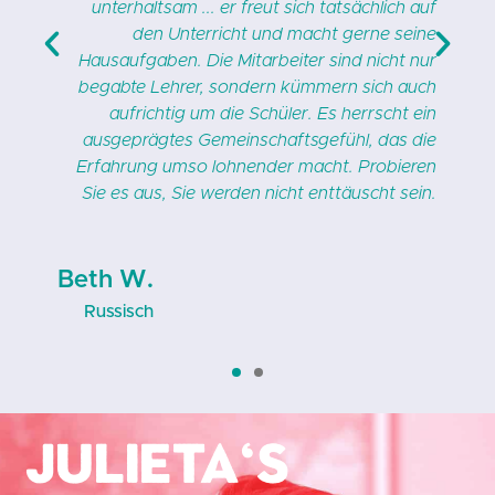
t
unterhaltsam ... er freut sich tatsächlich auf
n
den Unterricht und macht gerne seine
r
Hausaufgaben. Die Mitarbeiter sind nicht nur
u
begabte Lehrer, sondern kümmern sich auch
m
aufrichtig um die Schüler. Es herrscht ein
e
ausgeprägtes Gemeinschaftsgefühl, das die
n
Erfahrung umso lohnender macht. Probieren
.
Sie es aus, Sie werden nicht enttäuscht sein.
Beth W.
Russisch
Julieta's