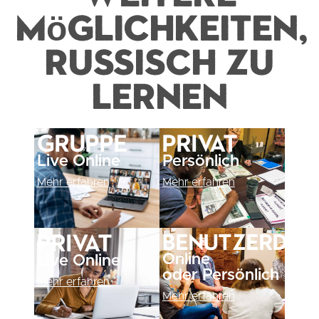
Möglichkeiten,
Russisch zu
lernen
Gruppe
Privat
Live Online
Persönlich
Mehr erfahren
Mehr erfahren
Benutzerdefi
Privat
Online
Live Online
oder Persönlich
Mehr erfahren
Mehr erfahren