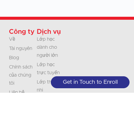
Công ty
Dịch vụ
Về
Lớp học
dành cho
Tài nguyên
người lớn
Blog
Lớp học
Chính sách
trực tuyến
của chúng
Get in Touch to Enroll
Lớp thiếu
tôi
nhi
Liên hệ
Doanh
Sự nghiệp
nghiệp & Tổ
Chứng nhận
chức
Bản dịch
Diễn giải