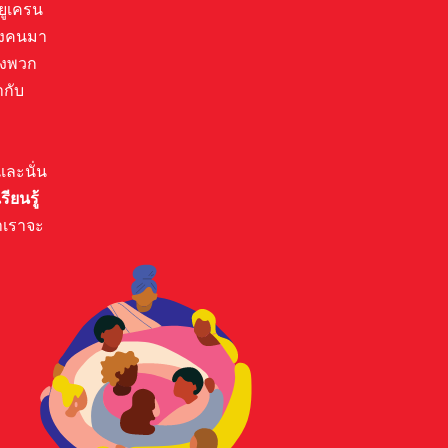
 ยูเครน
บางคนมา
ของพวก
ากับ
และนั่น
ียนรู้
าเราจะ