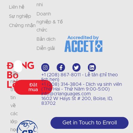
nhi
Liên hệ
Doanh
Sự nghiệp
nghiệp & Tổ
Chứng nhận
chức
Bản dịch
Diễn giải
Đừng
Hãy
bỏ
cập
+1 (208) 867-8011 - Lễ tân (chỉ theo
lịch hẹn)
lỡ
nhật
+1 (208) 314-3804 - Dịch vụ sinh viên
Đặt
(Thứ Hai - Thứ Năm 9:00-5:00)
thông
mua
info@crlanguages.com
tin
1602 W Hays St # 200, Boise, ID,
83702
về
các
lớp
Get in Touch to Enroll
học