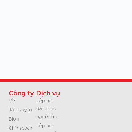
Công ty
Dịch vụ
Về
Lớp học
dành cho
Tài nguyên
người lớn
Blog
Lớp học
Chính sách