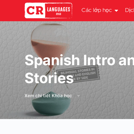
Các lớp học
Dịc
Spanish Intro an
Stories
Xem chi tiết Khóa học