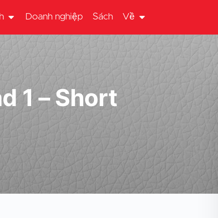
h
Doanh nghiệp
Sách
Về
d 1 – Short