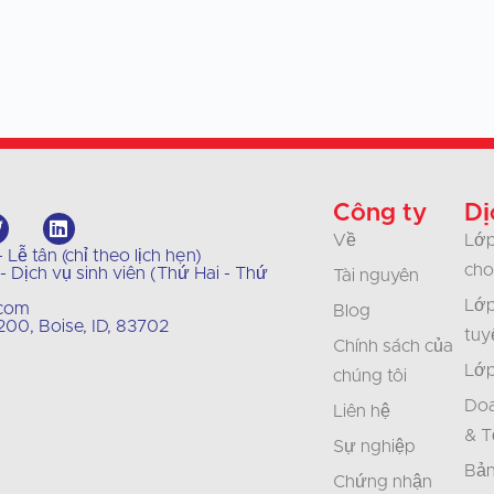
Công ty
Dị
Về
Lớp
Lễ tân (chỉ theo lịch hẹn)
cho
 Dịch vụ sinh viên (Thứ Hai - Thứ
Tài nguyên
Lớp
.com
Blog
00, Boise, ID, 83702
tuy
Chính sách của
Lớp
chúng tôi
Doa
Liên hệ
& T
Sự nghiệp
Bản
Chứng nhận