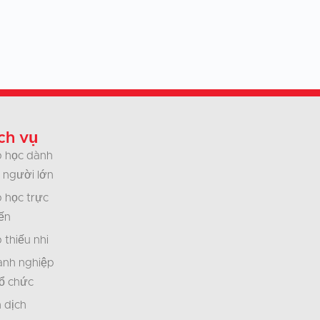
ch vụ
 học dành
 người lớn
 học trực
ến
 thiếu nhi
nh nghiệp
ổ chức
 dịch