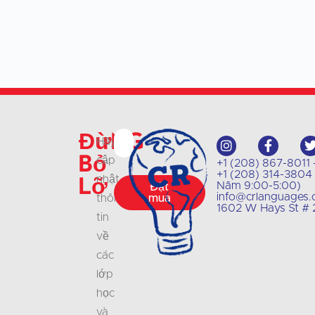
Đừng
Hãy
bỏ
cập
+1 (208) 867-8011 - 
+1 (208) 314-3804 -
lỡ
nhật
Năm 9:00-5:00)
Đặt
info@crlanguages
thông
mua
1602 W Hays St # 2
tin
về
các
lớp
học
và