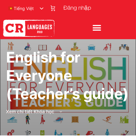
Đăng nhập
Tiếng Việt
English for
Everyone
(Teacher’s guide)
Xem chi tiết Khóa học