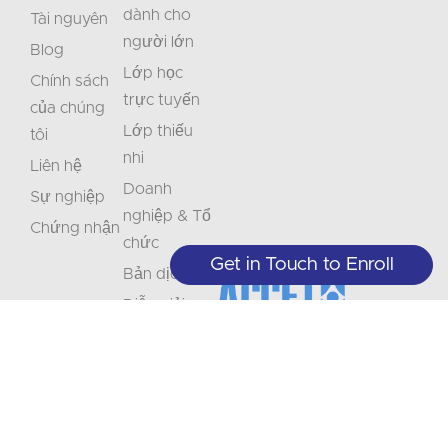
dành cho
Tài nguyên
người lớn
Blog
Lớp học
Chính sách
trực tuyến
của chúng
Lớp thiếu
tôi
nhi
Liên hệ
Doanh
Sự nghiệp
nghiệp & Tổ
Chứng nhận
chức
Get in Touch to Enroll
Bản dịch
Diễn giải
Đừng
Hãy
bỏ
cập
+1 (208) 867-8011 - Lễ tân (chỉ theo
lịch hẹn)
lỡ
nhật
+1 (208) 314-3804 - Dịch vụ sinh viên
Đặt
(Thứ Hai - Thứ Năm 9:00-5:00)
thông
mua