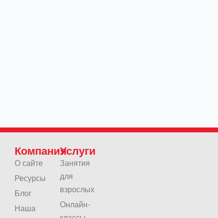
Компания
Услуги
О сайте
Занятия
для
Ресурсы
взрослых
Блог
Онлайн-
Наша