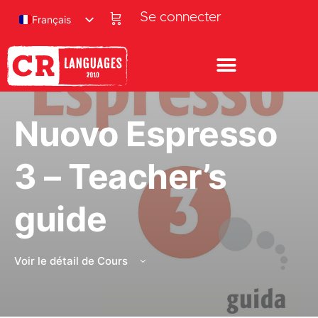
Se connecter
Français
Nuovo Espresso
3 – Teacher’s
guide
Voir le détail de Cours