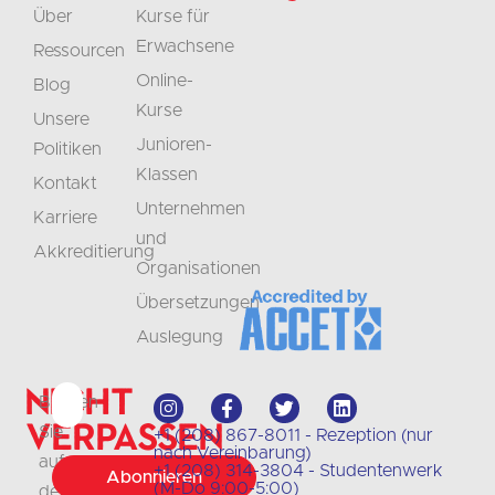
Über
Kurse für
Erwachsene
Ressourcen
Online-
Blog
Kurse
Unsere
Junioren-
Politiken
Klassen
Kontakt
Unternehmen
Karriere
und
Akkreditierung
Organisationen
Übersetzungen
Auslegung
Nicht
Bleiben
verpassen
Sie
+1 (208) 867-8011 - Rezeption (nur
nach Vereinbarung)
auf
+1 (208) 314-3804 - Studentenwerk
Abonnieren
(M-Do 9:00-5:00)
dem