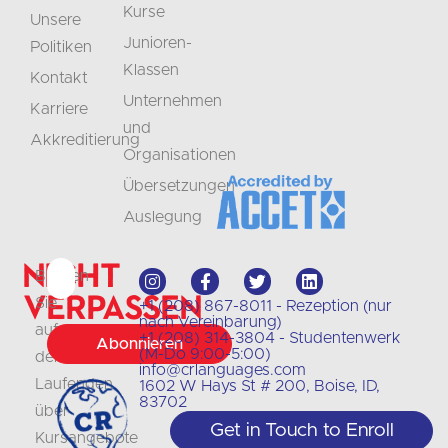
Kurse
Unsere
Junioren-
Politiken
Klassen
Kontakt
Unternehmen
Karriere
und
Akkreditierung
Organisationen
Übersetzungen
Auslegung
Nicht
Bleiben
verpassen
Sie
+1 (208) 867-8011 - Rezeption (nur
nach Vereinbarung)
auf
+1 (208) 314-3804 - Studentenwerk
Abonnieren
(M-Do 9:00-5:00)
dem
info@crlanguages.com
Laufenden
1602 W Hays St # 200, Boise, ID,
83702
über
Get in Touch to Enroll
Kursangebote