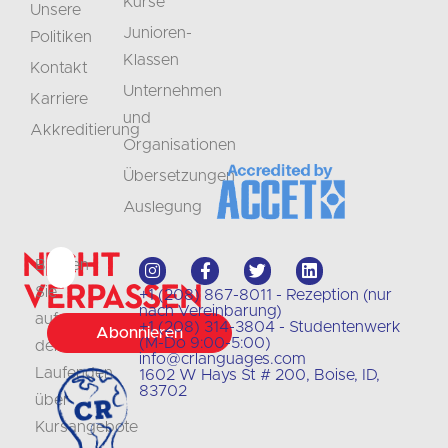
Kurse
Unsere
Junioren-
Politiken
Klassen
Kontakt
Unternehmen
Karriere
und
Akkreditierung
Organisationen
Übersetzungen
Auslegung
Nicht
Bleiben
verpassen
Sie
+1 (208) 867-8011 - Rezeption (nur
nach Vereinbarung)
auf
+1 (208) 314-3804 - Studentenwerk
Abonnieren
(M-Do 9:00-5:00)
dem
info@crlanguages.com
Laufenden
1602 W Hays St # 200, Boise, ID,
83702
über
Kursangebote