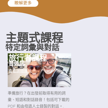
瞭解更多
主題式課程
特定詞彙與對話
旅行者課程
普通話
查看詳細資訊
準備旅行？在出發前取得有用的詞
彙、短語和對話錄音！包括可下載的
PDF 和由母語人士錄製的對話。.