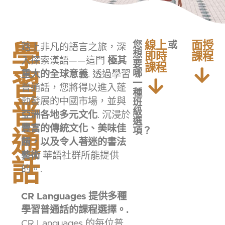
學
線上
面授
您
或
踏上非凡的語言之旅，深
想
即時
課程
入探索漢語——這門
極其
要
課程
習
哪
重大的全球意義
. 透過學習
一
普通話，您將得以進入蓬
種
普
勃發展的中國市場，並與
班
級
亞洲各地多元文化
. 沉浸於
選
通
豐富的傳統文化、美味佳
項？
餚，以及令人著迷的書法
藝術
華語社群所能提供
話
的。.
CR Languages 提供多種
學習普通話的課程選擇。.
CR Languages 的每位普