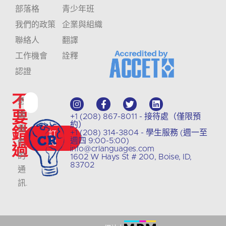
部落格
青少年班
我們的政策
企業與組織
聯絡人
翻譯
工作機會
詮釋
認證
不
透
要
過
+1 (208) 867-8011 - 接待處（僅限預
約）
錯
我
+1 (208) 314-3804 - 學生服務 (週一至
訂
週四 9:00-5:00)
們
閱
過
info@crlanguages.com
的
1602 W Hays St # 200, Boise, ID,
83702
通
訊
.