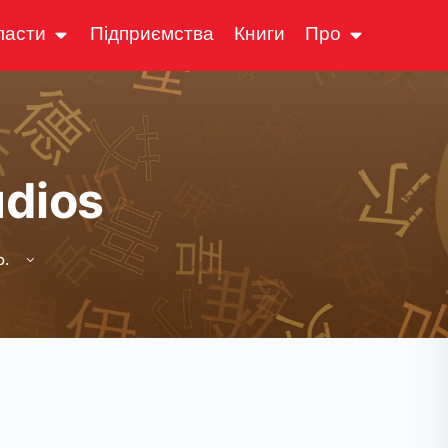
ласти
Підприємства
Книги
Про
udios
о.