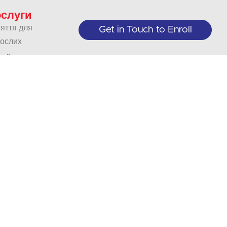
слуги
яття для
Get in Touch to Enroll
ослих
айн-класи
орські
си
приємства
організації
реклади
ий
еклад