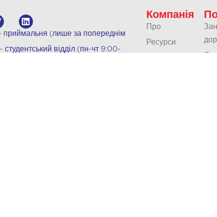
Компанія
По
Про
Зан
 - приймальня (лише за попереднім
дор
Ресурси
- студентський відділ (пн-чт 9:00-
Онл
Блог
.com
Юні
00, Boise, ID, 83702
Наша політика
кла
Контакти
Під
Кар'єра
та 
Акредитація
Пе
Усн
пер