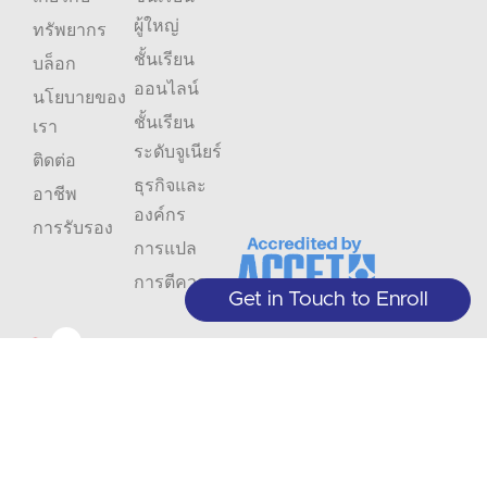
ผู้ใหญ่
ทรัพยากร
ชั้นเรียน
บล็อก
ออนไลน์
นโยบายของ
ชั้นเรียน
เรา
ระดับจูเนียร์
ติดต่อ
ธุรกิจและ
อาชีพ
องค์กร
การรับรอง
การแปล
การตีความ
Get in Touch to Enroll
อย่า
ติดตาม
พลาด
ข้อมูล
+1 (208) 867-8011 - แผนกต้อนรับ
(เฉพาะนัดหมายล่วงหน้า)
การ
+1 (208) 314-3804 - บริการนักศึกษา
สมัคร
(จันทร์-พฤหัสบดี 9.00-17.00 น.)
เสนอ
สมาชิก
info@crlanguages.com
ชั้น
1602 W Hays St # 200, Boise, ID,
83702