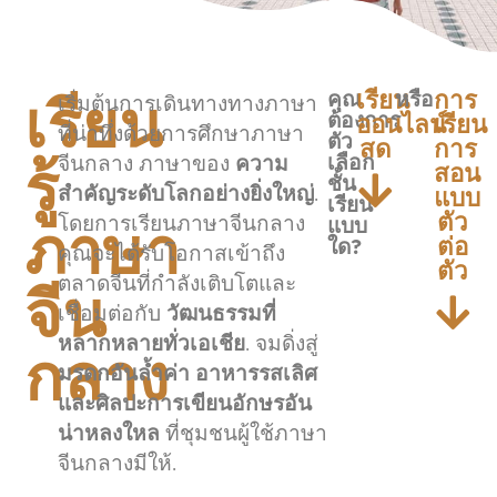
เรียน
เรียน
การ
คุณ
หรือ
เริ่มต้นการเดินทางทางภาษา
ต้องการ
ออนไลน์
เรียน
ที่น่าทึ่งด้วยการศึกษาภาษา
ตัว
สด
การ
รู้
เลือก
จีนกลาง ภาษาของ
ความ
สอน
ชั้น
สำคัญระดับโลกอย่างยิ่งใหญ่
.
แบบ
เรียน
ภาษา
ตัว
โดยการเรียนภาษาจีนกลาง
แบบ
ต่อ
ใด?
คุณจะได้รับโอกาสเข้าถึง
ตัว
จีน
ตลาดจีนที่กำลังเติบโตและ
เชื่อมต่อกับ
วัฒนธรรมที่
หลากหลายทั่วเอเชีย
. จมดิ่งสู่
กลาง
มรดกอันล้ำค่า อาหารรสเลิศ
และศิลปะการเขียนอักษรอัน
น่าหลงใหล
ที่ชุมชนผู้ใช้ภาษา
จีนกลางมีให้.