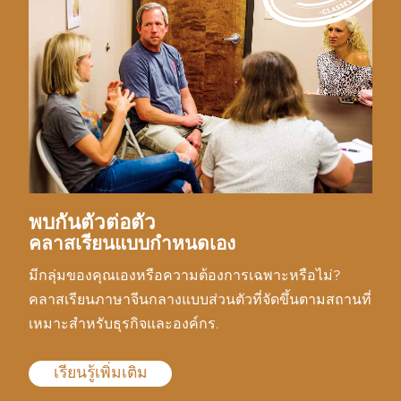
พบกันตัวต่อตัว
คลาสเรียนแบบกำหนดเอง
มีกลุ่มของคุณเองหรือความต้องการเฉพาะหรือไม่?
คลาสเรียนภาษาจีนกลางแบบส่วนตัวที่จัดขึ้นตามสถานที่
เหมาะสำหรับธุรกิจและองค์กร.
เรียนรู้เพิ่มเติม