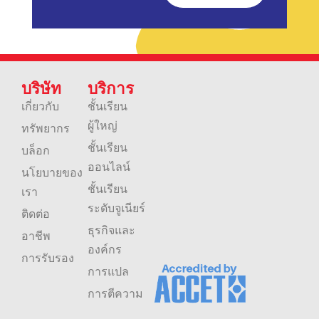
บริษัท
บริการ
เกี่ยวกับ
ชั้นเรียน
ผู้ใหญ่
ทรัพยากร
ชั้นเรียน
บล็อก
ออนไลน์
นโยบายของ
ชั้นเรียน
เรา
ระดับจูเนียร์
ติดต่อ
ธุรกิจและ
อาชีพ
องค์กร
การรับรอง
การแปล
การตีความ