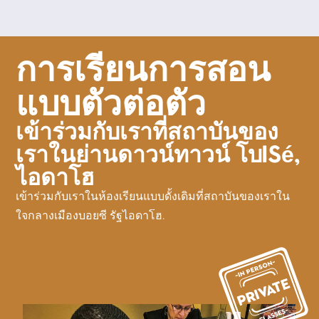
การเรียนการสอน
แบบตัวต่อตัว
เข้าร่วมกับเราที่สถาบันของ
เราในย่านดาวน์ทาวน์ โบisé,
ไอดาโฮ
เข้าร่วมกับเราในห้องเรียนแบบดั้งเดิมที่สถาบันของเราใน
ใจกลางเมืองบอยซี รัฐไอดาโฮ.