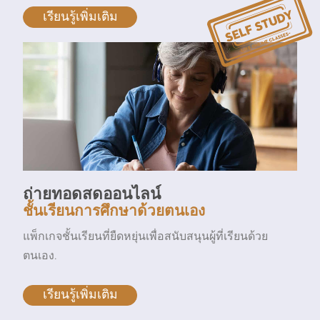
เรียนรู้เพิ่มเติม
ถ่ายทอดสดออนไลน์
ชั้นเรียนการศึกษาด้วยตนเอง
แพ็กเกจชั้นเรียนที่ยืดหยุ่นเพื่อสนับสนุนผู้ที่เรียนด้วย
ตนเอง.
เรียนรู้เพิ่มเติม