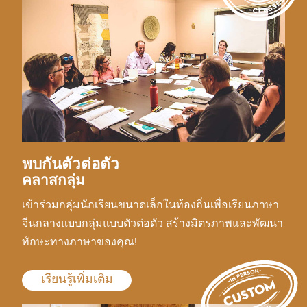
พบกันตัวต่อตัว
คลาสกลุ่ม
เข้าร่วมกลุ่มนักเรียนขนาดเล็กในท้องถิ่นเพื่อเรียนภาษา
จีนกลางแบบกลุ่มแบบตัวต่อตัว สร้างมิตรภาพและพัฒนา
ทักษะทางภาษาของคุณ!
เรียนรู้เพิ่มเติม