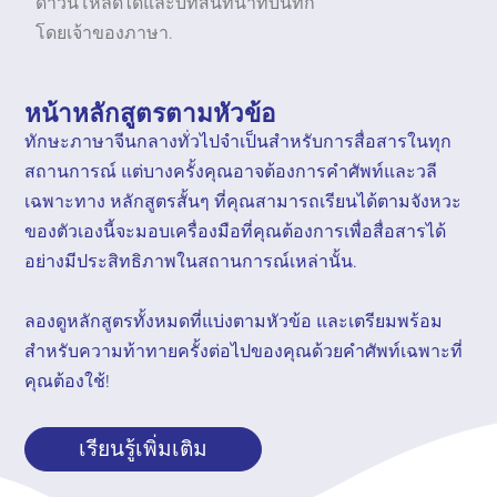
ดาวน์โหลดได้และบทสนทนาที่บันทึก
โดยเจ้าของภาษา.
หน้าหลักสูตรตามหัวข้อ
ทักษะภาษาจีนกลางทั่วไปจำเป็นสำหรับการสื่อสารในทุก
สถานการณ์ แต่บางครั้งคุณอาจต้องการคำศัพท์และวลี
เฉพาะทาง หลักสูตรสั้นๆ ที่คุณสามารถเรียนได้ตามจังหวะ
ของตัวเองนี้จะมอบเครื่องมือที่คุณต้องการเพื่อสื่อสารได้
อย่างมีประสิทธิภาพในสถานการณ์เหล่านั้น.
ลองดูหลักสูตรทั้งหมดที่แบ่งตามหัวข้อ และเตรียมพร้อม
สำหรับความท้าทายครั้งต่อไปของคุณด้วยคำศัพท์เฉพาะที่
คุณต้องใช้!
เรียนรู้เพิ่มเติม