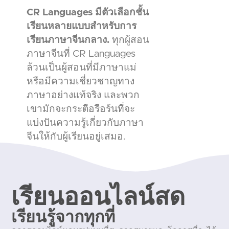
CR Languages มีตัวเลือกชั้น
เรียนหลายแบบสำหรับการ
เรียนภาษาจีนกลาง.
ทุกผู้สอน
ภาษาจีนที่ CR Languages
ล้วนเป็นผู้สอนที่มีภาษาแม่
หรือมีความเชี่ยวชาญทาง
ภาษาอย่างแท้จริง และพวก
เขามักจะกระตือรือร้นที่จะ
แบ่งปันความรู้เกี่ยวกับภาษา
จีนให้กับผู้เรียนอยู่เสมอ.
เรียนออนไลน์สด
เรียนรู้จากทุกที่