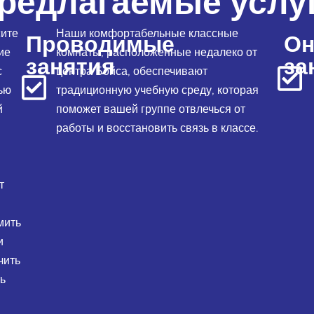
редлагаемые услу
ите
Наши комфортабельные классные
Проводимые
Он
ие
комнаты, расположенные недалеко от
занятия
за
с
центра Бойса, обеспечивают
ью
традиционную учебную среду, которая
й
поможет вашей группе отвлечься от
работы и восстановить связь в классе.
т
мить
и
чить
ть