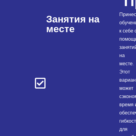
П
Принес
Занятия на
обучен
месте
к себе 
помощ
заняти
на
месте.
Этот
вариан
может
сэконо
время 
обеспе
гибкос
для