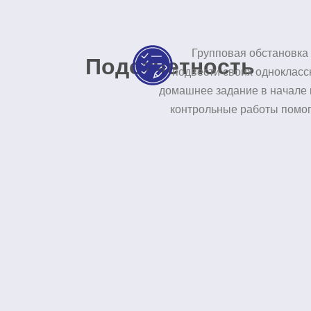
Групповая обстановка 
Подотчетность
подвести своих однокласс
домашнее задание в начале 
контрольные работы помог