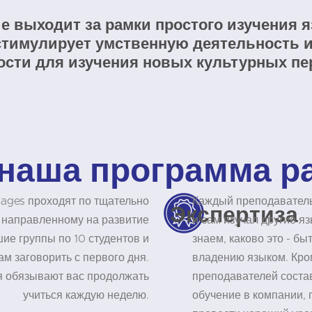
е выходит за рамки простого изучения я
тимулирует умственную деятельность и
сти для изучения новых культурных пе
наша программа р
uages проходят по тщательно
Каждый преподаватель
Экспертиза
 направленному на развитие
и сам изучал другие я
ие группы по 10 студентов и
знаем, каково это - бы
ам заговорить с первого дня.
владению языком. Кром
ия обязывают вас продолжать
преподавателей состав
учиться каждую неделю.
обучение в компании, 