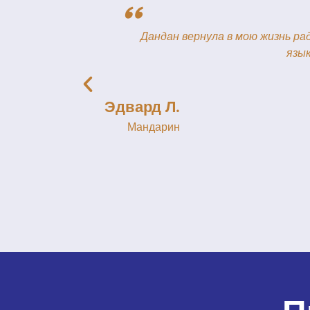
"
змом. Изучение китайского
Я очень рада напи
отличный и терпелив
больше. Я очень ре
Маффи К.
Мандарин