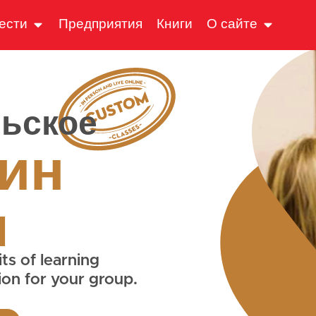
ести
Предприятия
Книги
О сайте
ьское
ин
я
ts of learning
ion for your group.