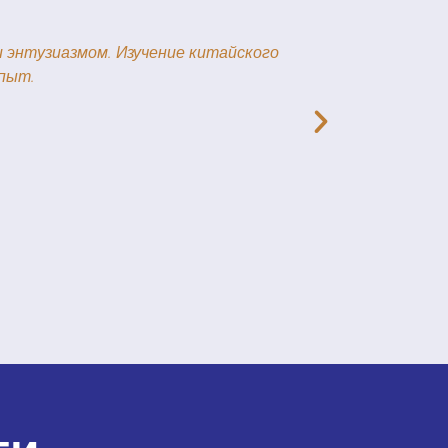
 что когда-нибудь буду думать на китайском! Дандан —
талкивает нас к тому, чтобы мы делали все больше и
Изучать китайский язык проще, чем вы думаете, и к
ьно.