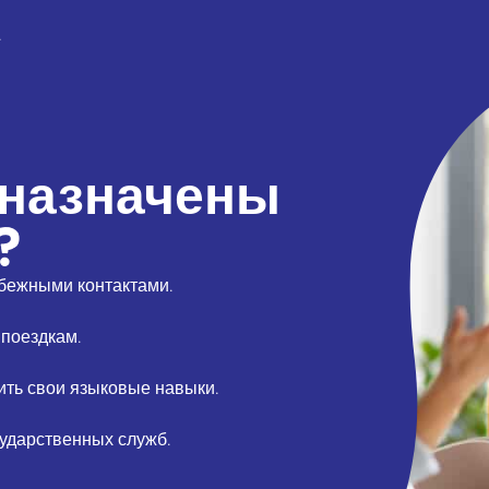
.
дназначены
?
бежными контактами.
поездкам.
ить свои языковые навыки.
сударственных служб.