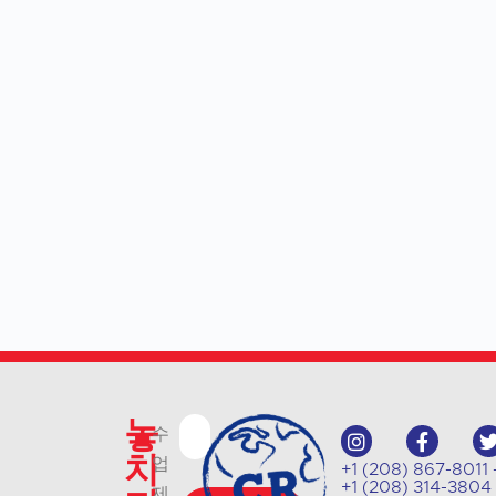
놓
수
치
업
+1 (208) 867-8
+1 (208) 314-38
제