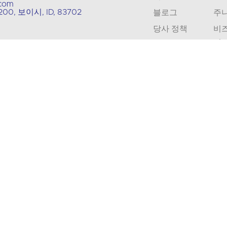
.com
 200, 보이시, ID, 83702
블로그
주
당사 정책
비즈
직
연락처
번
채용 정보
해
인증