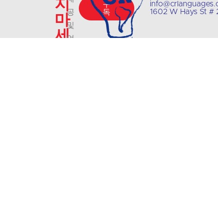
지
info@crlanguages
구
1602 W Hays St #
공
독
마
및
세
업
요
데
이
트
에
대
한
최
신
정
보
를
받
아