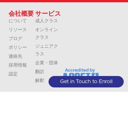
会社概要
サービス
について
成人クラス
リソース
オンライン
クラス
ブログ
ジュニアク
ポリシー
ラス
連絡先
企業・団体
採用情報
翻訳
認定
解釈
Get in Touch to Enroll
お
ク
見
ラ
+1 (208) 867-8011 - 受付（予約制）
+1 (208) 314-3804 - 学生サービス (月
逃
ス
～木 9:00～17:00)
サ
info@crlanguages.com
の
ブ
し
1602 W Hays St # 200, ボイシ, ID,
ス