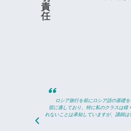
責
任
"
ラスは非常に学
CR Languagesは新しい言
く物事を覚えら
を見せています。 ロシア語は確かに習得
対応で敬意ある
を楽しみにし、宿題も喜んで取り組んで
お勧めします。.
なコミュニティ意識があり