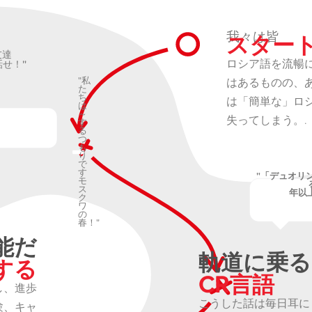
スター
我々は皆
友達
ロシア語を流暢
せ！"
"私
はあるものの、
た
ち
は「簡単な」ロ
は
～
失ってしまう。.
す
る
つ
も
り
で
す
"「デュオリ
モ
ス
年以上
ク
ワ
の
春！"
能だ
軌道に乗る
する
CR言語
し、進歩
こうした話は毎日耳に
験、キャ