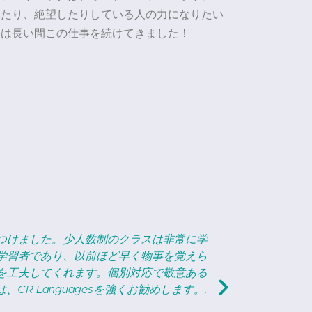
れたり、絶望したりしている人の力になりたい
ちは長い間この仕事を続けてきました！
"
で約1年間ロシア語を学んでおり、急速な進歩
ロシア旅
べる環境を作ってくれます…息子は実際に授業
習に適して
ひとりを心から気にかけてくれます。確か
れないことは
ください。きっと満足されるでしょう。.