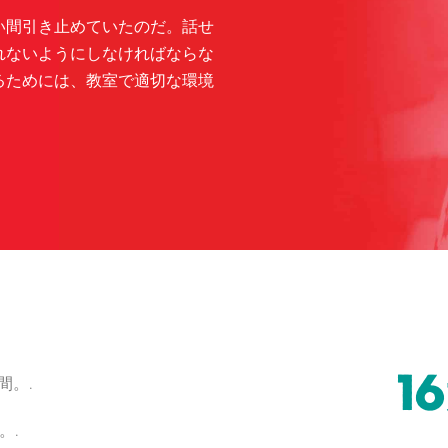
い間引き止めていたのだ。話せ
れないようにしなければならな
るためには、教室で適切な環境
1
間。.
。.