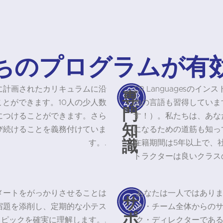
ちのプログラムが有
入念に計画されたカリキュラムに沿
CR Languagesの
専
とができます。10人の少人数
他の言語も習得していま
門
につけることができます。さら
す！）。私たちは、あな
知
び続けることを義務付けていま
になるための道筋も知っ
識
す。.
在籍期間は5年以上で、
トラクターは良いクラス
メートをがっかりさせることは
あなたは一人ではあり
サ
宿題を添削し、定期的な小テス
ク・チーム全体からの
ポ
ピックを確実に理解します。.
ク・ディレクターであ