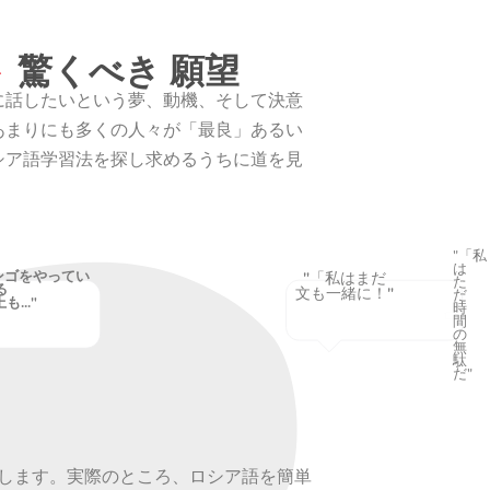
ト
驚くべき 願望
に話したいという夢、動機、そして決意
あまりにも多くの人々が「最良」あるい
シア語学習法を探し求めるうちに道を見
"「私
は
ンゴをやってい
"「私はまだ
た
る
文も一緒に！"
だ
も..."
時
間
の
無
駄
だ"
します。実際のところ、ロシア語を簡単