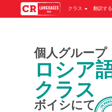
クラス
翻訳す
個人グループ
ロシア
クラス
ボイシにて