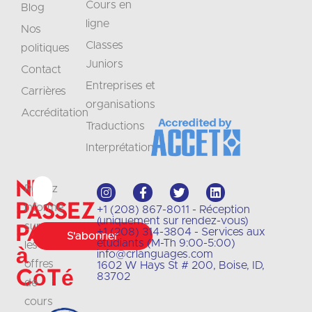
Cours en
Blog
ligne
Nos
Classes
politiques
Juniors
Contact
Entreprises et
Carrières
organisations
Accréditation
Traductions
Interprétation
Ne
Restez
passez
informé
+1 (208) 867-8011 - Réception
(uniquement sur rendez-vous)
pas
sur
+1 (208) 314-3804 - Services aux
S'abonner
étudiants (M-Th 9:00-5:00)
les
à
info@crlanguages.com
offres
1602 W Hays St # 200, Boise, ID,
côté
83702
de
cours