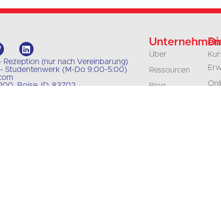
Unternehmen
Di
Über
Kur
- Rezeption (nur nach Vereinbarung)
Erw
 - Studentenwerk (M-Do 9:00-5:00)
Ressourcen
.com
Onl
00, Boise, ID, 83702
Blog
Jun
Unsere Politiken
Kla
Kontakt
Unt
Karriere
un
Akkreditierung
Org
Übe
Aus