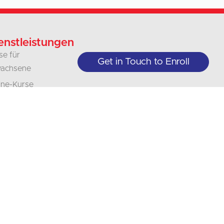
enstleistungen
se für
Get in Touch to Enroll
achsene
ine-Kurse
ioren-
ssen
ernehmen
d
anisationen
rsetzungen
legung