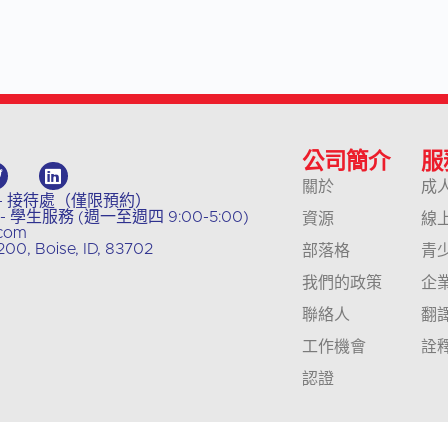
公司簡介
服
關於
成
8011 - 接待處（僅限預約）
04 - 學生服務 (週一至週四 9:00-5:00)
資源
線
.com
00, Boise, ID, 83702
部落格
青
我們的政策
企
聯絡人
翻
工作機會
詮
認證