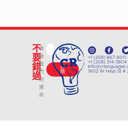
不
透
要
過
+1 (208) 867-
+1 (208) 314-38
錯
我
info@crlanguages
訂
1602 W Hays St # 2
們
閱
過
的
通
訊
.