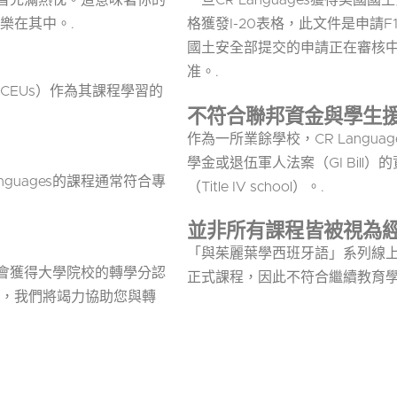
語學習充滿熱忱。這意味著你的
一旦CR Languages獲得美
樂在其中。.
格獲發I-20表格，此文件是申請
國土安全部提交的申請正在審核中
准。.
CEUs）作為其課程學習的
不符合聯邦資金與學生
作為一所業餘學校，CR Langu
學金或退伍軍人法案（GI Bill）的
guages的課程通常符合專
（Title IV school）。.
並非所有課程皆被視為
「與茱麗葉學西班牙語」系列線
有機會獲得大學院校的轉學分認
正式課程，因此不符合繼續教育學分
，我們將竭力協助您與轉