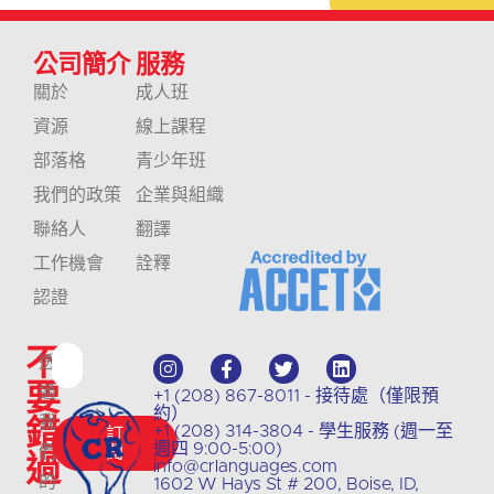
公司簡介
服務
關於
成人班
資源
線上課程
部落格
青少年班
我們的政策
企業與組織
聯絡人
翻譯
工作機會
詮釋
認證
不
透
要
過
+1 (208) 867-8011 - 接待處（僅限預
約）
錯
我
+1 (208) 314-3804 - 學生服務 (週一至
訂
週四 9:00-5:00)
們
閱
過
info@crlanguages.com
的
1602 W Hays St # 200, Boise, ID,