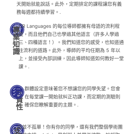
天開始就能說話。此外，定期排定的課程讓您有義
務每週都持續學習。.
CR Languages 的每位導師都擁有母語的流利程
專
度，而且他們自己也學過其他語言（許多人學過
業
三、四種語言！）。我們知道您的感受，也知道通
知
識
往流利的道路。此外，導師的平均任期為 5 年以
上，並接受內部訓練，因此導師知道如何教好一堂
課。.
群體設定意味著您不想讓您的同學失望。您會
問
在每堂課一開始就糾正功課，而定期的測驗則
責
確保您瞭解重要的主題。.
性
您並不孤單！你有你的同學，還有我們整個學術團
支