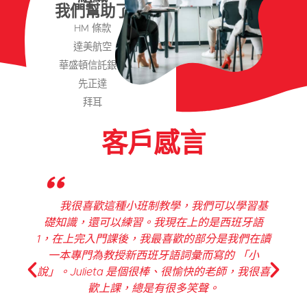
我們幫助了
HM 條款
達美航空
華盛頓信託銀行
先正達
拜耳
客戶感言
"
我們可以學習基
CR Languages 西班牙語課程不
上的是西班牙語
了西班牙語的文法部分，還讓我有機會
的部分是我們在讀
練習說我所學到的東西。課堂既有趣又
而寫的 「小
且有足夠的挑戰性，讓我不會感到無
愉快的老師，我很喜
笑聲。