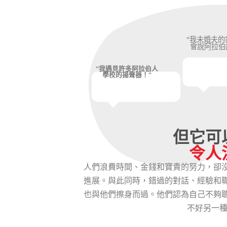
"我未婚夫的
會說阿拉伯
"我遇見許多阿拉伯人
學校的揚聲器！"
但它可
令人
人們浪費時間、金錢和寶貴的努力，卻
進展。與此同時，錯過的對話、經驗和
也與他們擦身而過。他們認為自己不夠
不好另一種