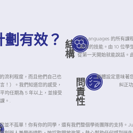
計劃有效？
CR Languages 
結
養您的技能。由 10 位
構
從第一天開始就能說話。
有母語的流利程度，而且他們自己也
群體設定意味著
問
言！）。我們知道您的感受，
糾正功
責
均任期為 5 年以上，並接受
性
課。.
您並不孤單！你有你的同學，還有我們整個學術團隊的支持。Juli
支
是創辦人兼學術總監，她採取開放政策，熱心幫助任何感到迷失