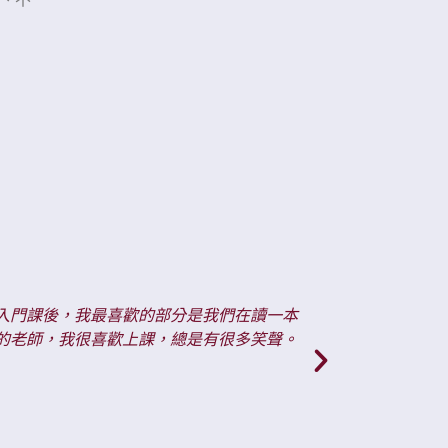
"
說我所學到的東西。課堂既有趣又互動，而且有
課堂環境
足夠的挑戰性，讓我不會感到無聊。
Brittany J
西班牙