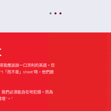
事
覺得我應該說一口流利的英語。您
t「而不是」sheet'時，他們臉
，我們必須能自在地犯錯。而為
境”。”