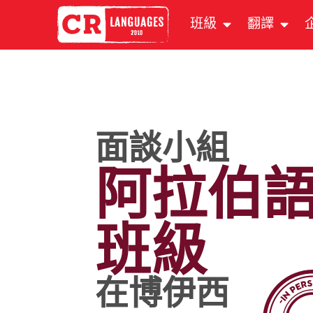
班級
翻譯
面談小組
阿拉伯
班級
在博伊西