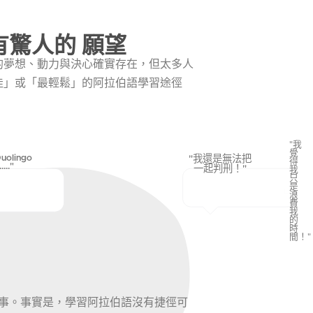
有驚人的 願望
的夢想、動力與決心確實存在，但太多人
佳」或「最輕鬆」的阿拉伯語學習途徑
"我
覺
olingo
"我還是無法把
得
.."
一起判刑！"
我
只
是
浪
費
我
的
時
間！"
事。事實是，學習阿拉伯語沒有捷徑可