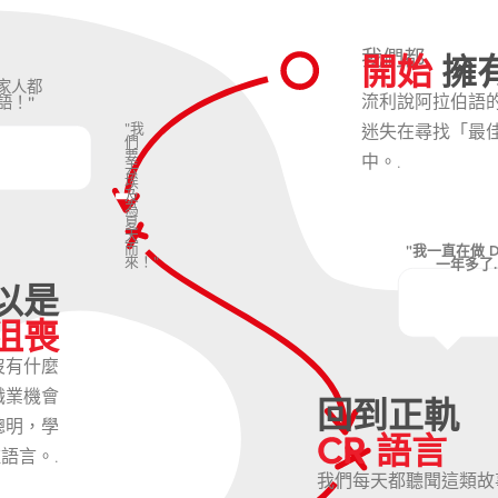
開始
擁
我們都
家人都
流利說阿拉伯語
語！"
"我
迷失在尋找「最
們
要
中。.
去
埃
及
為
夏
天
而
"我一直在做 Du
來！"
一年多了....
以是
沮喪
沒有什麼
職業機會
回到正軌
聰明，學
CR 語言
語言。.
我們每天都聽聞這類故