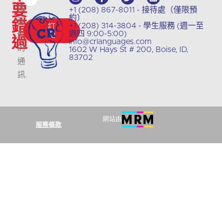
要
過
+1 (208) 867-8011 - 接待處（僅限預
約）
錯
我
+1 (208) 314-3804 - 學生服務 (週一至
訂
週四 9:00-5:00)
們
閱
過
info@crlanguages.com
的
1602 W Hays St # 200, Boise, ID,
83702
通
訊
.
網站由
服務條款