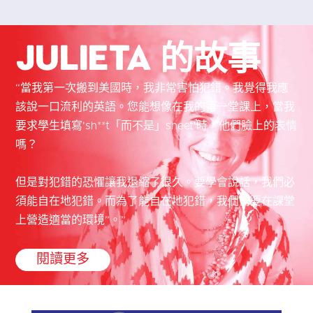
Julieta 的故事
“當我第一次搬到美國時，我非常害怕犯錯。我覺得我應
該說一口流利的英語。您能想像在我的第一堂課上，當我
要求學生填寫'sh**t「而不是」sheet'時，他們臉上的表情
嗎？
但是對犯錯的恐懼讓我退縮了很久。要學會說話，我們必
須能自在地犯錯。而為了能自在地犯錯，我們需要在課堂
上營造適當的環境”。”
閱讀更多