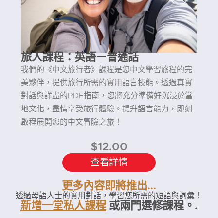
旅人課程：英語－普通話
我們的《中文旅行者》課程是您中文學習旅程的完
美夥伴，提供旅行所需的實用語言技能。透過真實
對話與詳盡的PDF指南，您將充分準備好沉浸於當
地文化，盡情享受旅行體驗。提升語言能力，即刻
啟程展開您的中文冒險之旅！
$
12.00
查看詳情
更多內容即將推出...
透過母語人士的實用對話，學習您所需的短語與詞彙！
新增一堂私人課程
或兩門選修課程。.