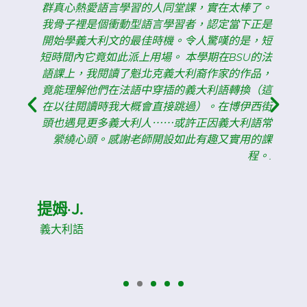
課
群真心熱愛語言學習的人同堂課，實在太棒了。
活
我骨子裡是個衝動型語言學習者，認定當下正是
的
開始學義大利文的最佳時機。令人驚嘆的是，短
自
短時間內它竟如此派上用場。 本學期在BSU的法
！
語課上，我閱讀了魁北克義大利裔作家的作品，
竟能理解他們在法語中穿插的義大利語轉換（這
在以往閱讀時我大概會直接跳過）。在博伊西街
頭也遇見更多義大利人⋯⋯或許正因義大利語常
縈繞心頭。感謝老師開設如此有趣又實用的課
程。.
提姆·J.
義大利語