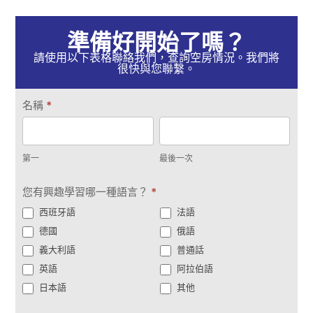
準備好開始了嗎？
請使用以下表格聯絡我們，查詢空房情況。我們將
很快與您聯繫。
取
名稱
*
得
第
最
聯
一
後
繫
第一
最後一次
一
次
您有興趣學習哪一種語言？
*
西班牙語
法語
德國
俄語
義大利語
普通話
英語
阿拉伯語
日本語
其他