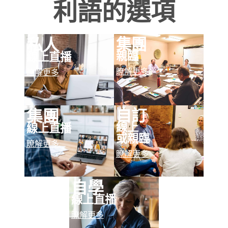
利語的選項
集團
私人
親臨
線上直播
瞭解更多
瞭解更多
自訂
集團
線上
線上直播
或親臨
瞭解更多
瞭解更多
自學
線上直播
瞭解更多