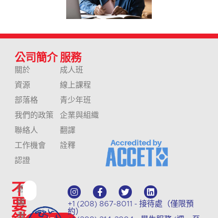
公司簡介
服務
關於
成人班
資源
線上課程
部落格
青少年班
我們的政策
企業與組織
聯絡人
翻譯
工作機會
詮釋
認證
不
透
要
過
+1 (208) 867-8011 - 接待處（僅限預
約）
我