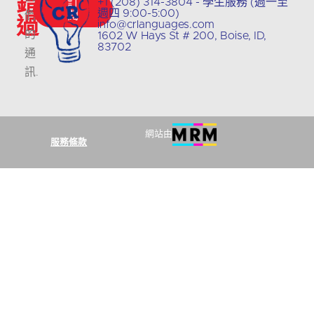
錯
+1 (208) 314-3804 - 學生服務 (週一至
訂
週四 9:00-5:00)
們
閱
過
info@crlanguages.com
的
1602 W Hays St # 200, Boise, ID,
83702
通
訊
.
網站由
服務條款