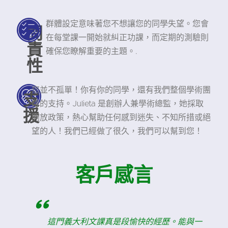
群體設定意味著您不想讓您的同學失望。您會
問
在每堂課一開始就糾正功課，而定期的測驗則
責
確保您瞭解重要的主題。.
性
您並不孤單！你有你的同學，還有我們整個學術團
支
隊的支持。Julieta 是創辦人兼學術總監，她採取
援
開放政策，熱心幫助任何感到迷失、不知所措或絕
望的人！我們已經做了很久，我們可以幫到您！
客戶感言
"
安
這門義大利文課真是段愉快的經歷。能與一