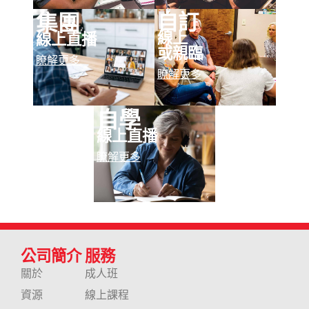
自訂
集團
線上
線上直播
或親臨
瞭解更多
瞭解更多
自學
線上直播
瞭解更多
公司簡介
服務
關於
成人班
資源
線上課程