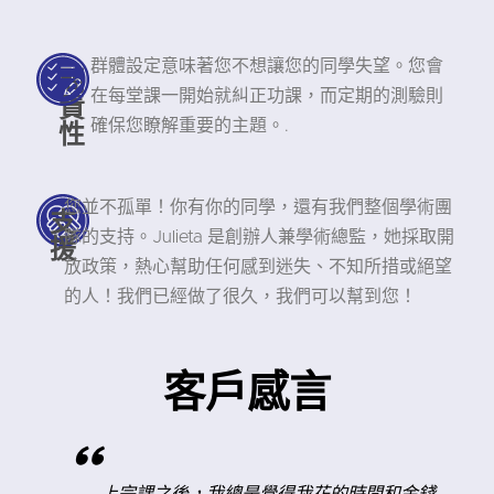
群體設定意味著您不想讓您的同學失望。您會
問
在每堂課一開始就糾正功課，而定期的測驗則
責
性
確保您瞭解重要的主題。.
您並不孤單！你有你的同學，還有我們整個學術團
支
隊的支持。Julieta 是創辦人兼學術總監，她採取開
援
放政策，熱心幫助任何感到迷失、不知所措或絕望
的人！我們已經做了很久，我們可以幫到您！
客戶感言
"
時
上完課之後，我總是覺得我花的時間和金錢