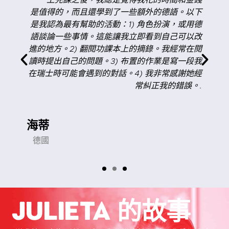
但
是值得的，而且還學到了一些額外的德語。以下
信
是我認為最有幫助的活動：1) 角色扮演，或用德
推
語談論一些事情。這能讓我立即看到自己可以改
！
進的地方。2) 翻閱功課本上的摘錄。我經常在閱
讀時提出自己的問題。3) 布置的作業是寫一段我
在瑞士時可能會遇到的對話。4) 我非常感謝她經
常糾正我的錯誤。.
海蒂
德國
Julieta 的故事