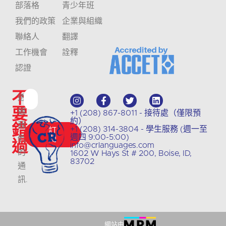
部落格
青少年班
我們的政策
企業與組織
聯絡人
翻譯
工作機會
詮釋
認證
不
透
要
過
+1 (208) 867-8011 - 接待處（僅限預
約）
錯
我
+1 (208) 314-3804 - 學生服務 (週一至
訂
週四 9:00-5:00)
們
閱
過
info@crlanguages.com
的
1602 W Hays St # 200, Boise, ID,
83702
通
訊
.
網站由