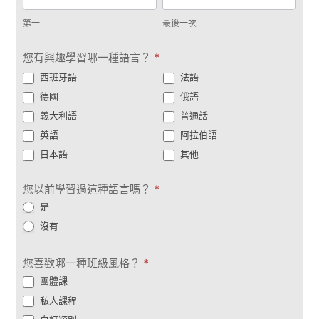
聯
一
後
繫
第一
最後一次
一
次
您有興趣學習哪一種語言？
*
西班牙語
法語
德國
俄語
義大利語
普通話
英語
阿拉伯語
日本語
其他
您以前學習過這種語言嗎？
*
是
沒有
您喜歡哪一種班級風格？
*
團體課
私人課程