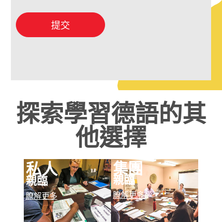
提交
探索學習德語的其
他選擇
集團
私人
親臨
親臨
瞭解更多
瞭解更多