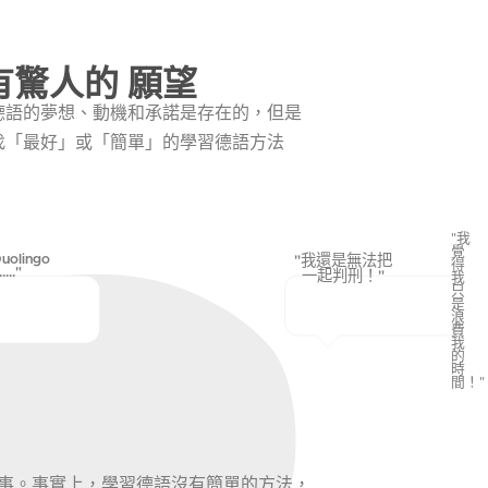
有驚人的 願望
德語的夢想、動機和承諾是存在的，但是
找「最好」或「簡單」的學習德語方法
"我
覺
olingo
"我還是無法把
得
.."
一起判刑！"
我
只
是
浪
費
我
的
時
間！"
事。事實上，學習德語沒有簡單的方法，