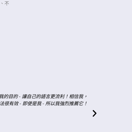
、不
"
有幫助的活動：1) 角色扮演，或用德語談
Gine
的問題。3) 布置的作業是寫一段我在瑞士
話。4) 我非常感謝她經常糾正我的錯誤。.
安琪
德國