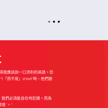
事
覺得我應該說一口流利的英語。您
t「而不是」sheet'時，他們臉
，我們必須能自在地犯錯。而為
境”。”