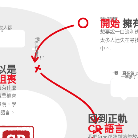
開始
擁
我們都
家人都
想要說一口流利
"
"我
太多人迷失在尋
們
要
中。.
啤
酒
節！"
以是
"我一直在做 Du
沮喪
一年多了....
沒有什麼
職業機會
聰明，學
語言。.
回到正軌
CR 語言
我們每天都聽到這些故