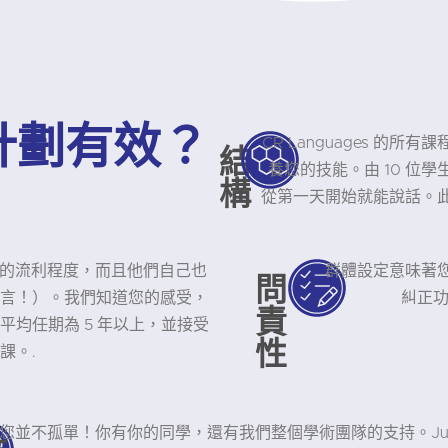
計劃有效？
CR Languages 
結
養您的技能。由 10 位
構
從第一天開始就能說話。
有母語的流利程度，而且他們自己也
群體設定意味著
問
言！）。我們知道您的感受，
糾正功
責
均任期為 5 年以上，並接受
性
課。.
您並不孤單！你有你的同學，還有我們整個學術團隊的支持。Juli