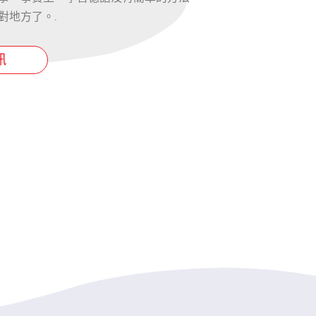
對地方了。.
訊