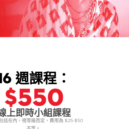
16 週課程：
$550
線上即時小組課程
包括在內，視等級而定，費用為 $25-$50
不等。.