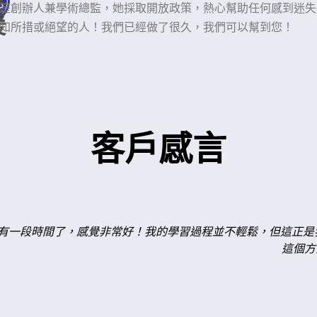
支
是創辦人兼學術總監，她採取開放政策，熱心幫助任何感到迷失
援
知所措或絕望的人！我們已經做了很久，我們可以幫到您！
客戶感言
金錢是值得的，而且還學到了一些額外的德語。以下是我認為最
改進的地方。2) 翻閱功課本上的摘錄。我經常在閱讀時提出自己
時可能會遇到的對