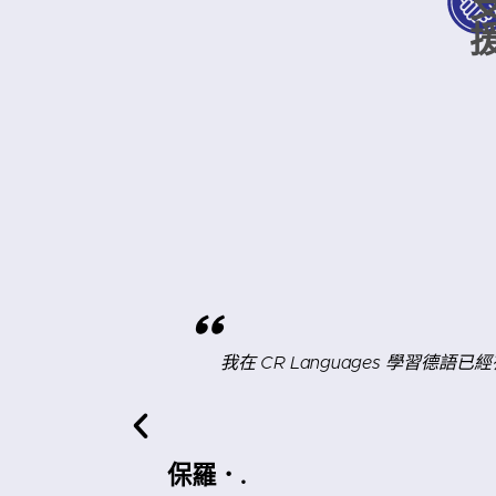
"
更流利！相信我，
上完課之後，我總是覺得我花的時間和
以我強烈推薦它！
論一些事情。這能讓我立即看到自己可以