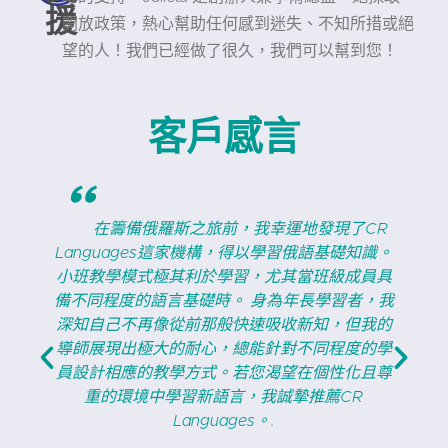
援
開放政策，熱心幫助任何感到迷失、不知所措或絕
望的人！我們已經做了很久，我們可以幫到您！
客戶感言
"
幸運地發現了CR
CR Languages是學習新語言
以學習俄語基礎知識。
源。我們17歲的兒子在那裡學習俄語
尤其當班級成員具
步神速。 俄語固然是門艱深的語言
身為年長學習者，我
Languages的團隊讓學習過程充滿
吸收新知，但我的
今不僅期待上課，連作業也樂在其中
針對不同程度的學
僅是才華洋溢的導師，更真誠關懷每
渴望在個性化且尊
裡洋溢著濃厚的社群氛圍，使學習體
我誠摯推薦CR
貴。不妨嘗試看看，您絕對不會失
.