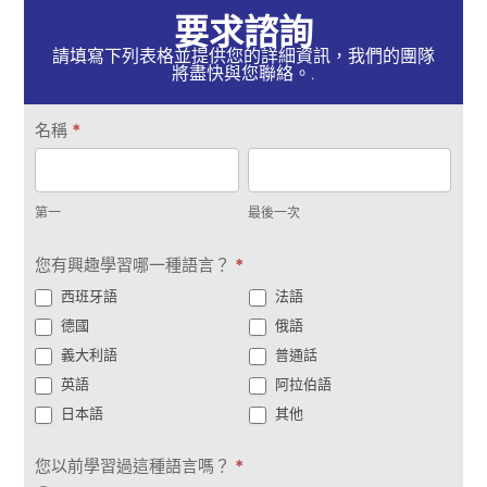
要求諮詢
請填寫下列表格並提供您的詳細資訊，我們的團隊
將盡快與您聯絡。.
取
名稱
*
得
第
最
聯
一
後
繫
第一
最後一次
一
次
您有興趣學習哪一種語言？
*
西班牙語
法語
德國
俄語
義大利語
普通話
英語
阿拉伯語
日本語
其他
您以前學習過這種語言嗎？
*