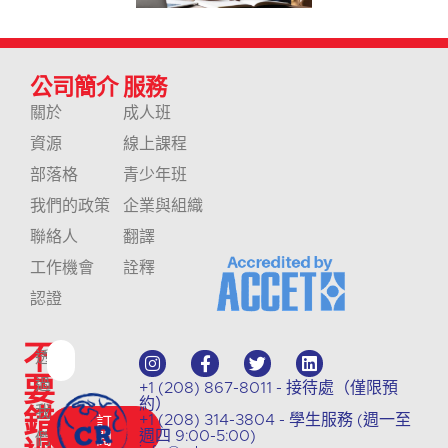
公司簡介
服務
關於
成人班
資源
線上課程
部落格
青少年班
我們的政策
企業與組織
聯絡人
翻譯
工作機會
詮釋
認證
不
透
要
過
+1 (208) 867-8011 - 接待處（僅限預
約）
錯
我
+1 (208) 314-3804 - 學生服務 (週一至
訂
週四 9:00-5:00)
們
閱