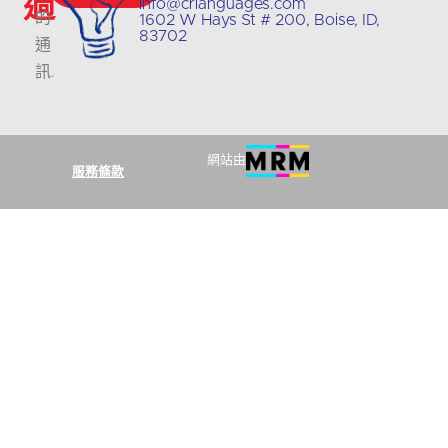
過
info@crlanguages.com
的
1602 W Hays St # 200, Boise, ID,
83702
通
訊
.
網站由
服務條款