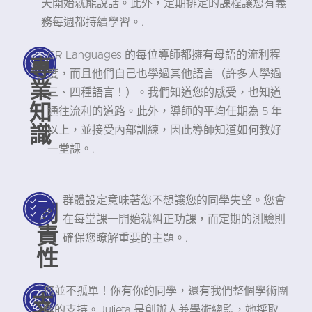
天開始就能說話。此外，定期排定的課程讓您有義
務每週都持續學習。.
CR Languages 的每位導師都擁有母語的流利程
專
度，而且他們自己也學過其他語言（許多人學過
業
三、四種語言！）。我們知道您的感受，也知道
知
通往流利的道路。此外，導師的平均任期為 5 年
識
以上，並接受內部訓練，因此導師知道如何教好
一堂課。.
群體設定意味著您不想讓您的同學失望。您會
問
在每堂課一開始就糾正功課，而定期的測驗則
責
確保您瞭解重要的主題。.
性
您並不孤單！你有你的同學，還有我們整個學術團
支
隊的支持。Julieta 是創辦人兼學術總監，她採取