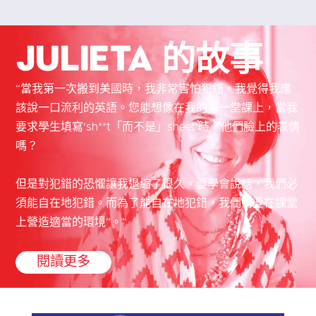
Julieta 的故事
“當我第一次搬到美國時，我非常害怕犯錯。我覺得我應
該說一口流利的英語。您能想像在我的第一堂課上，當我
要求學生填寫'sh**t「而不是」sheet'時，他們臉上的表情
嗎？
但是對犯錯的恐懼讓我退縮了很久。要學會說話，我們必
須能自在地犯錯。而為了能自在地犯錯，我們需要在課堂
上營造適當的環境”。”
閱讀更多