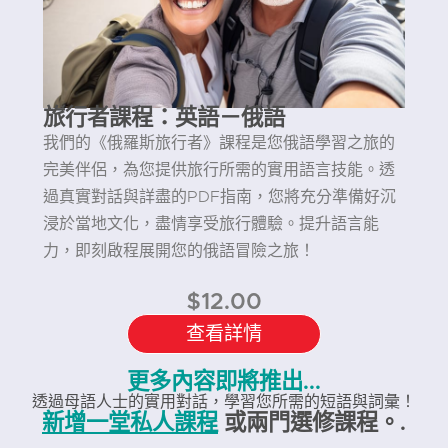
旅行者課程：英語－俄語
我們的《俄羅斯旅行者》課程是您俄語學習之旅的
完美伴侶，為您提供旅行所需的實用語言技能。透
過真實對話與詳盡的PDF指南，您將充分準備好沉
浸於當地文化，盡情享受旅行體驗。提升語言能
力，即刻啟程展開您的俄語冒險之旅！
$
12.00
查看詳情
更多內容即將推出...
透過母語人士的實用對話，學習您所需的短語與詞彙！
新增一堂私人課程
或兩門選修課程。.