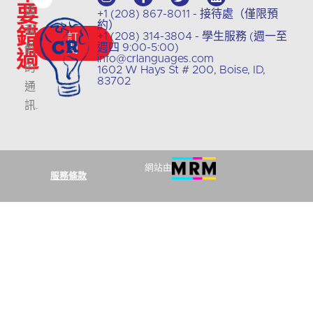
要
過
+1 (208) 867-8011 - 接待處（僅限預
約）
錯
我
+1 (208) 314-3804 - 學生服務 (週一至
訂
週四 9:00-5:00)
們
閱
過
info@crlanguages.com
的
1602 W Hays St # 200, Boise, ID,
83702
通
訊
.
網站由
服務條款