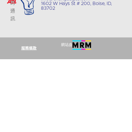
的
1602 W Hays St # 200, Boise, ID,
83702
通
訊
.
網站由
服務條款