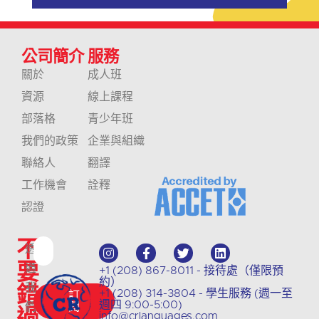
公司簡介
服務
關於
成人班
資源
線上課程
部落格
青少年班
我們的政策
企業與組織
聯絡人
翻譯
工作機會
詮釋
認證
不
透
要
過
+1 (208) 867-8011 - 接待處（僅限預
約）
錯
我
+1 (208) 314-3804 - 學生服務 (週一至
訂
週四 9:00-5:00)
們
閱
過
info@crlanguages.com