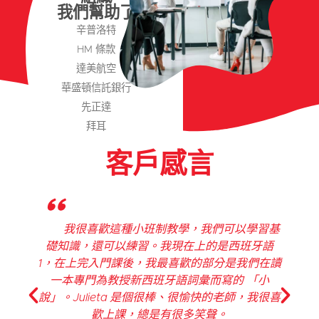
我們幫助了
辛普洛特
HM 條款
達美航空
華盛頓信託銀行
先正達
拜耳
客戶感言
"
以學習基
CR Languages 西班牙語課程不僅讓我學
班牙語
了西班牙語的文法部分，還讓我有機會在小組中
我們在讀
練習說我所學到的東西。課堂既有趣又互動，而
 「小
且有足夠的挑戰性，讓我不會感到無聊。
師，我很喜