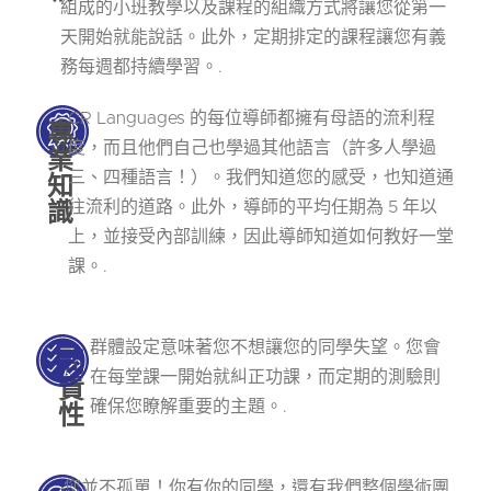
組成的小班教學以及課程的組織方式將讓您從第一
天開始就能說話。此外，定期排定的課程讓您有義
務每週都持續學習。.
CR Languages 的每位導師都擁有母語的流利程
專
度，而且他們自己也學過其他語言（許多人學過
業
知
三、四種語言！）。我們知道您的感受，也知道通
識
往流利的道路。此外，導師的平均任期為 5 年以
上，並接受內部訓練，因此導師知道如何教好一堂
課。.
群體設定意味著您不想讓您的同學失望。您會
問
在每堂課一開始就糾正功課，而定期的測驗則
責
性
確保您瞭解重要的主題。.
您並不孤單！你有你的同學，還有我們整個學術團