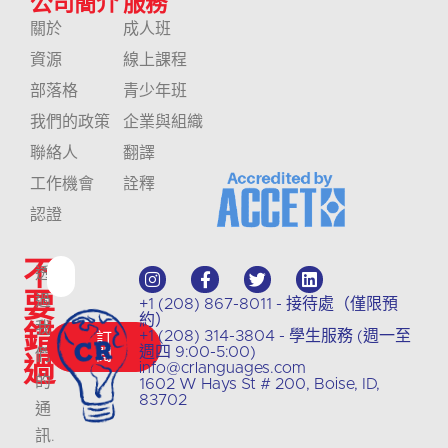
公司簡介
服務
關於
成人班
資源
線上課程
部落格
青少年班
我們的政策
企業與組織
聯絡人
翻譯
工作機會
詮釋
認證
不
透
要
過
+1 (208) 867-8011 - 接待處（僅限預
約）
錯
我
+1 (208) 314-3804 - 學生服務 (週一至
訂
週四 9:00-5:00)
們
閱
過
info@crlanguages.com
的
1602 W Hays St # 200, Boise, ID,
83702
通
訊
.