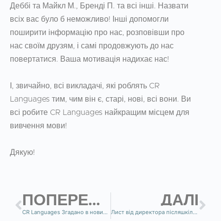
Деббі та Майкл М., Бренді П. та всі інші. Назвати
всіх вас було б неможливо! Інші допомогли
поширити інформацію про нас, розповівши про
нас своїм друзям, і самі продовжують до нас
повертатися. Ваша мотивація надихає нас!
І, звичайно, всі викладачі, які роблять CR
Languages тим, чим він є, старі, нові, всі вони. Ви
всі робите CR Languages найкращим місцем для
вивчення мови!
Дякую!
ПОПЕРЕДНІ
ДАЛІ
CR Languages Згадано в новинах на KTVB
Лист від директора післяшкільної програми з іспанської мови