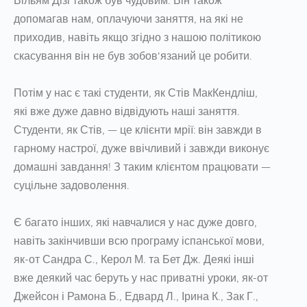
Вільям Дізі також був чудовим. Він також
допомагав нам, оплачуючи заняття, на які не
приходив, навіть якщо згідно з нашою політикою
скасування він не був зобов'язаний це робити.
Потім у нас є такі студенти, як Стів МакКендліш,
які вже дуже давно відвідують наші заняття.
Студенти, як Стів, — це клієнти мрії: він завжди в
гарному настрої, дуже ввічливий і завжди виконує
домашні завдання! З таким клієнтом працювати —
суцільне задоволення.
Є багато інших, які навчалися у нас дуже довго,
навіть закінчивши всю програму іспанської мови,
як-от Сандра С., Керол М. та Бет Дж. Деякі інші
вже деякий час беруть у нас приватні уроки, як-от
Джейсон і Рамона Б., Едвард Л., Ірина К., Зак Г.,