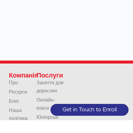
Компанія
Послуги
Про
Заняття для
дорослих
Ресурси
Онлайн-
Блог
класи
Get in Touch to Enroll
Наша
Юніорські
політика
класи
Контакти