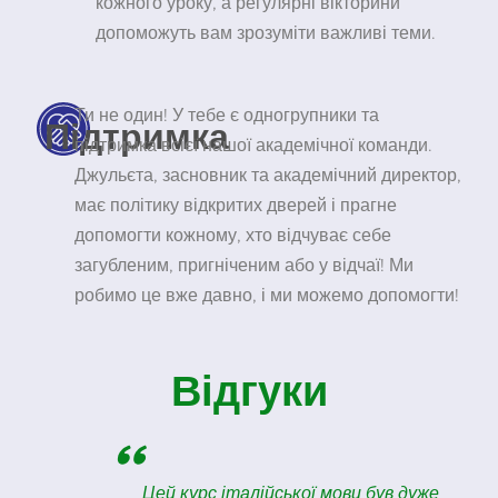
кожного уроку, а регулярні вікторини
допоможуть вам зрозуміти важливі теми.
Ти не один! У тебе є одногрупники та
Підтримка
підтримка всієї нашої академічної команди.
Джульєта, засновник та академічний директор,
має політику відкритих дверей і прагне
допомогти кожному, хто відчуває себе
загубленим, пригніченим або у відчаї! Ми
робимо це вже давно, і ми можемо допомогти!
Відгуки
"
з
Цей курс італійської мови був дуже