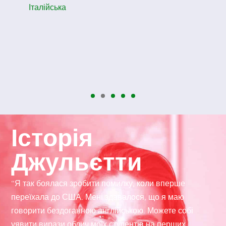
Італійська
Історія
Джульєтти
“Я так боялася зробити помилку, коли вперше
переїхала до США. Мені здавалося, що я маю
говорити бездоганною англійською. Можете собі
уявити вирази облич моїх студентів на перших