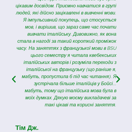
а
цікавим досвідом. Приємно навчатися в групі
,
людей, які дійсно зацікавлені в вивченні мови.
ю
Я імпульсивний покупець, що стосується
і
мов, і вирішив, що зараз саме час почати
,
вивчати італійську. Дивовижно, як вона
о
стала в нагоді за такий короткий проміжок
к
часу. На заняттях з французької мови в BSU
,
цього семестру я читала квебекських
!
італійських авторів і розуміла переходи з
італійської на французьку (що раніше я,
мабуть, пропустила б під час читання). Я
зустрічала більше італійців у Бойсі...
мабуть, тому що італійська мова була в
моїх думках. Дякую моєму викладачеві за
такі цікаві та корисні заняття.
Тім Дж.