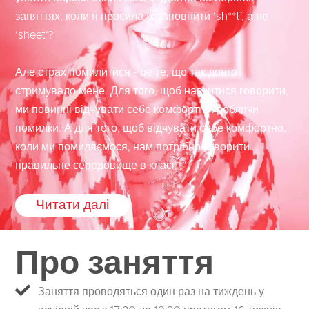
заняттях, коли я просила їх заповнити ’sh**t‘, а не
’sheet‘?
Але страх помилитися - це те, що так довго
стримувало мене. Для того, щоб навчитися говорити,
ми повинні відчувати себе комфортно, роблячи
помилки. А для того, щоб відчувати себе комфортно,
коли ми помиляємося, нам потрібно створити
правильне середовище в класі”.”
Читати далі
Про заняття
Заняття проводяться один раз на тиждень у