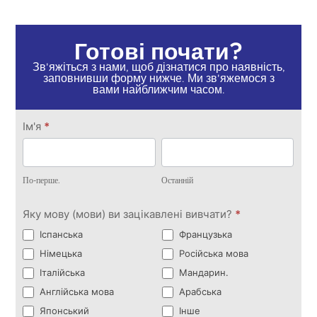
Готові почати?
Зв'яжіться з нами, щоб дізнатися про наявність,
заповнивши форму нижче. Ми зв'яжемося з
вами найближчим часом.
Зв'яжіться
Ім'я
*
з нами
По-
Останній
перше.
По-перше.
Останній
Яку мову (мови) ви зацікавлені вивчати?
*
Іспанська
Французька
Німецька
Російська мова
Італійська
Мандарин.
Англійська мова
Арабська
Японський
Інше