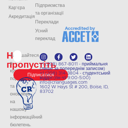
Підприємства
Кар'єра
та організації
Акредитація
Переклади
Усний
переклад
Не
Залишайтеся
пропустіть
в
+1 (208) 867-8011 - приймальня
(лише за попереднім записом)
курсі
+1 (208) 314-3804 - студентський
Підписатися
відділ (пн-чт 9:00-5:00)
подій
info@crlanguages.com
та
1602 W Hays St # 200, Boise, ID,
83702
оновлень
на
нашому
інформаційний
бюлетень
.