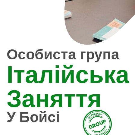
Особиста група
Італійська
Заняття
У Бойсі