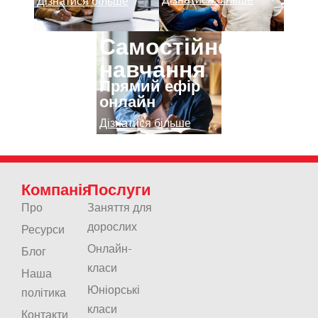
Дізнатися більше
Самостійне
навчання
Прямий ефір
онлайн
Дізнатися більше
Компанія
Послуги
Про
Заняття для
дорослих
Ресурси
Онлайн-
Блог
класи
Наша
Юніорські
політика
класи
Контакти