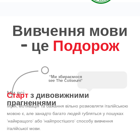
Вивчення мови
- це
Подорож
"Ми збираємося
see The Coliseum"
Старт
з дивовижними
Ми всі
прагненнями
Мрія, мотивація та бажання вільно розмовляти італійською
мовою є, але занадто багато людей губляться у пошуках
‘найкращого’ або ‘найпростішого’ способу вивчення
італійської мови.