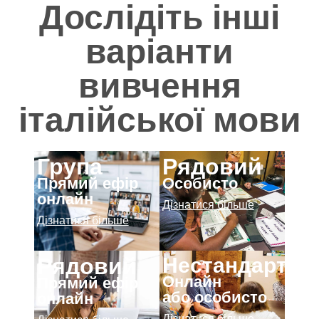
Дослідіть інші
варіанти
вивчення
італійської мови
Група
Рядовий
Прямий ефір
Особисто
онлайн
Дізнатися більше
Дізнатися більше
Нестандартни
Рядовий
Онлайн
Прямий ефір
або особисто
онлайн
Дізнатися більше