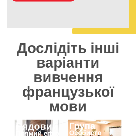
Дослідіть інші
варіанти
вивчення
французької
мови
Група
Рядовий
Особисто
Прямий ефір