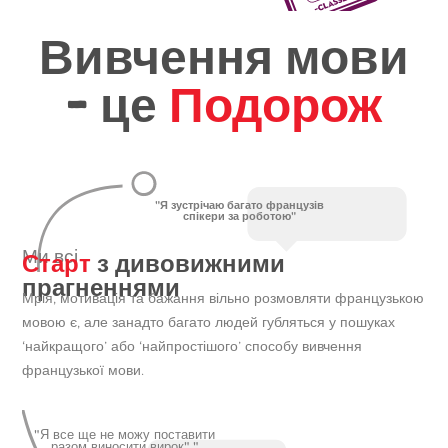
Вивчення мови
- це
Подорож
"Я зустрічаю багато французів
спікери за роботою"
Старт
з дивовижними
Ми всі
прагненнями
Мрія, мотивація та бажання вільно розмовляти французькою
мовою є, але занадто багато людей губляться у пошуках
‘найкращого’ або ‘найпростішого’ способу вивчення
французької мови.
"Я все ще не можу поставити
разом виносити вирок"."