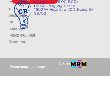
відділ (пн-чт 9:00-5:00)
подій
info@crlanguages.com
та
1602 W Hays St # 200, Boise, ID,
83702
оновлень
на
нашому
інформаційний
бюлетень
.
Сайт від
Умови надання послуг