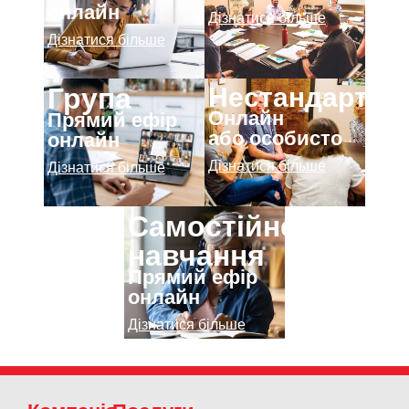
онлайн
Дізнатися більше
Дізнатися більше
Нестандартни
Група
Онлайн
Прямий ефір
або особисто
онлайн
Дізнатися більше
Дізнатися більше
Самостійне
навчання
Прямий ефір
онлайн
Дізнатися більше