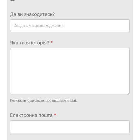
Де ви знаходитесь?
Яка твоя історія?
*
Розкажіть, будь ласка, про ваші мовні цілі.
Електронна пошта
*