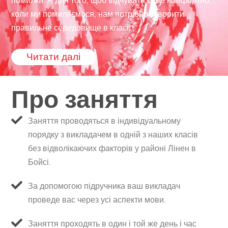
помилки. А для того, щоб відчувати себе комфортно,
коли ми помиляємося, нам потрібно створити
правильне середовище в класі”.”
Читати далі
Про заняття
Заняття проводяться в індивідуальному
порядку з викладачем в одній з наших класів
без відволікаючих факторів у районі Лінен в
Бойсі.
За допомогою підручника ваш викладач
проведе вас через усі аспекти мови.
Заняття проходять в один і той же день і час