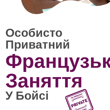
Особисто
Приватний
Французь
Заняття
У Бойсі