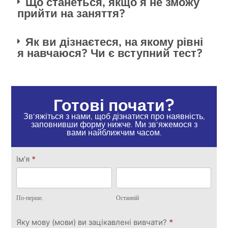
Що станеться, якщо я не зможу
прийти на заняття?
Як ви дізнаєтеся, на якому рівні
я навчаюся? Чи є вступний тест?
Готові почати?
Зв'яжіться з нами, щоб дізнатися про наявність,
заповнивши форму нижче. Ми зв'яжемося з
вами найближчим часом.
Зв'яжіться
Ім'я
*
з нами
По-
Останній
перше.
По-перше.
Останній
Яку мову (мови) ви зацікавлені вивчати?
*