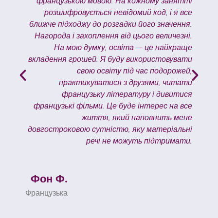
о
французькою мовою. На кожному занятті
я
розшифровується невідомий код, і я все
д
ближче підходжу до розгадки його значення.
.
Нагорода і захоплення від цього величезні.
На мою думку, освіта — це найкраще
вкладення грошей. Я буду використовувати
свою освіту під час подорожей,
практикуватися з друзями, читати
французьку літературу і дивитися
французькі фільми. Це буде інтерес на все
життя, який наповнить мене
довгостроковою сутністю, яку матеріальні
речі не можуть підтримати.
Фон Ф.
Французька