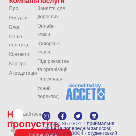
Компанія
Послуги
Про
Заняття для
дорослих
Ресурси
Онлайн-
Блог
класи
Наша
Юніорські
політика
класи
Контакти
Підприємства
Кар'єра
та організації
Акредитація
Переклади
Усний
переклад
Не
Залишайтеся
пропустіть
в
+1 (208) 867-8011 - приймальня
(лише за попереднім записом)
курсі
+1 (208) 314-3804 - студентський
Підписатися