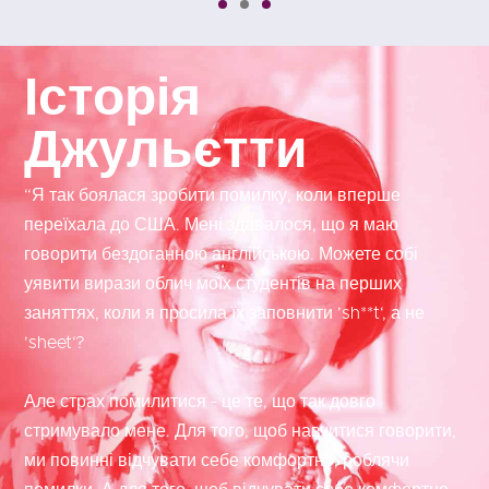
Історія
Джульєтти
“Я так боялася зробити помилку, коли вперше
переїхала до США. Мені здавалося, що я маю
говорити бездоганною англійською. Можете собі
уявити вирази облич моїх студентів на перших
заняттях, коли я просила їх заповнити ’sh**t‘, а не
’sheet‘?
Але страх помилитися - це те, що так довго
стримувало мене. Для того, щоб навчитися говорити,
ми повинні відчувати себе комфортно, роблячи