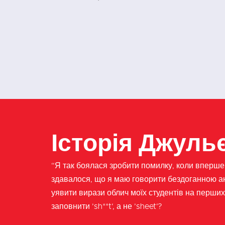
Хайді
Німецька
Історія Джуль
“Я так боялася зробити помилку, коли вперше
здавалося, що я маю говорити бездоганною ан
уявити вирази облич моїх студентів на перших 
заповнити ’sh**t‘, а не ’sheet‘?