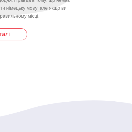
 щодня. Правда в тому, що немає
ти німецьку мову, але якщо ви
правильному місці.
талі