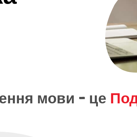
я
ення мови - це
По