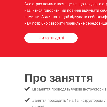
Але страх помилитися - це те, що так довго с
навчитися говорити, ми повинні відчувати се
помилки. А для того, щоб відчувати себе ком
нам потрібно створити правильне середовище 
Читати далі
Про заняття
Ці заняття проводять чудові інструктори з 
Заняття проходять 1 на 1 з інструктором у
нижче!