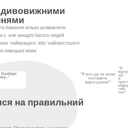
 дивовижними
ннями
 та бажання вільно розмовляти
 є, але занадто багато людей
уках ‘найкращого’ або ‘найпростішого’
я німецької мови.
"Я
відчу
 Duolingo
"Я все ще не можу
що
ку..."
поставити
я
вирок разом!"
прос
марн
свій
час!"
ися на правильний