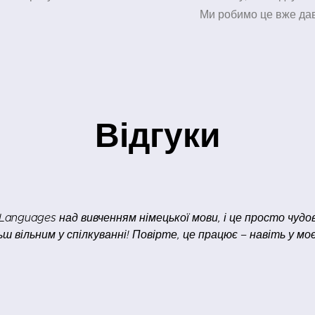
Ми робимо це вже дав
Відгуки
ою, що це було варте мого часу і грошей, і що я вивчив т
 ігри або розмови німецькою мовою. Це допомагає мені від
для домашніх завдань. Я часто задаю питання, які виника
лог, який я міг би мати, перебуваючи у Швейцарії. 4) Я ду