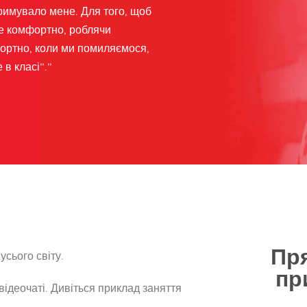
тримувало мене. Для того, щоб
бе комфортно, роблячи
фортно, коли ми помиляємося,
в класі”.”
Пр
усього світу.
пр
 відеочаті. Дивіться приклад заняття