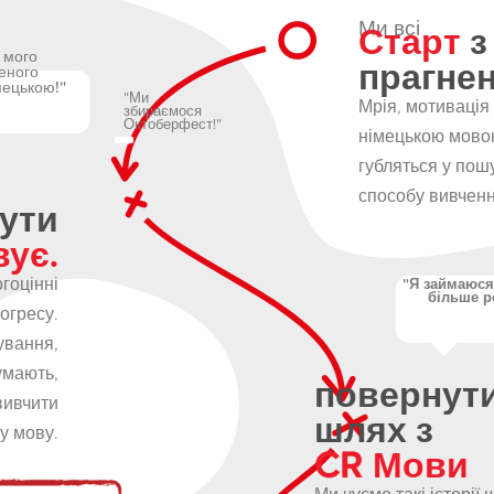
Старт
з
Ми всі
я мого
прагне
еного
мецькою!"
"Ми
Мрія, мотивація
збираємося
Октоберфест!"
німецькою мовою
губляться у пош
способу вивченн
бути
ує.
гоцінні
"Я займаюся
більше ро
огресу.
ування,
умають,
повернут
вивчити
шлях з
у мову.
CR Мови