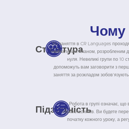
Чому
Усі заняття в CR Languages проход
Структура
навчальним планом, розробленим д
нуля. Невеликі групи по 10 ст
допоможуть вам заговорити з першо
заняття за розкладом зобов'язуют
Робота в групі означає, що 
Підзвітність
однокласників. Ви будете пер
початку кожного уроку, а ре