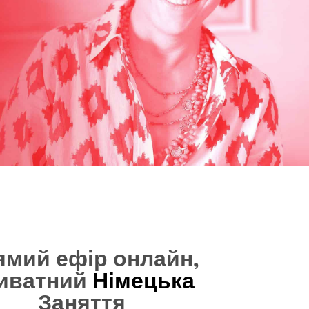
ямий ефір онлайн,
иватний
Німецька
Заняття