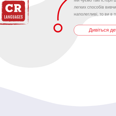
Ми чуємо такі історії
легких способів вивчи
наполегливі, то ви в 
Дивіться де