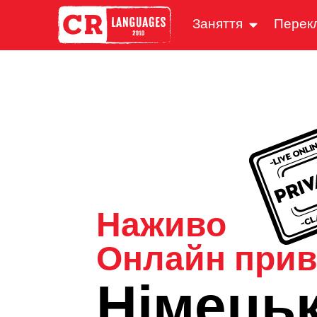
Заняття
Перек
Наживо
Онлайн прив
Німець