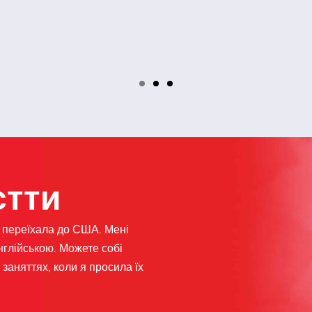
єтти
 переїхала до США. Мені
глійською. Можете собі
заняттях, коли я просила їх