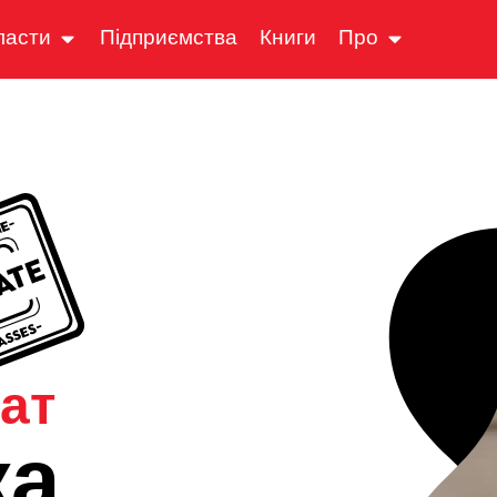
ласти
Підприємства
Книги
Про
ат
ка