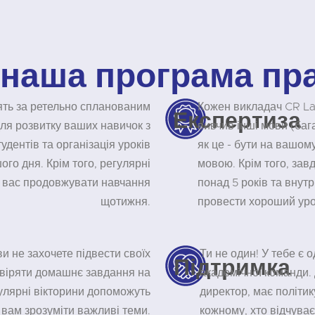
 наша програма пр
ять за ретельно спланованим
Кожен викладач CR La
Експертиза
ля розвитку ваших навичок з
вивчив інші мови (бага
удентів та організація уроків
як це - бути на вашому
го дня. Крім того, регулярні
мовою. Крім того, зав
ь вас продовжувати навчання
понад 5 років та внут
щотижня.
провести хороший уро
ви не захочете підвести своїх
Ти не один! У тебе є 
Підтримка
евіряти домашнє завдання на
академічної команди.
гулярні вікторини допоможуть
директор, має політик
вам зрозуміти важливі теми.
кожному, хто відчуває