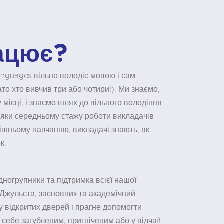
ацює?
nguages вільно володіє мовою і сам
то хто вивчив три або чотири!). Ми знаємо,
 місці, і знаємо шлях до вільного володіння
дяки середньому стажу роботи викладачів
рішньому навчанню, викладачі знають, як
к.
одногрупники та підтримка всієї нашої
 Джульєта, засновник та академічний
у відкритих дверей і прагне допомогти
 себе загубленим, пригніченим або у відчаї!