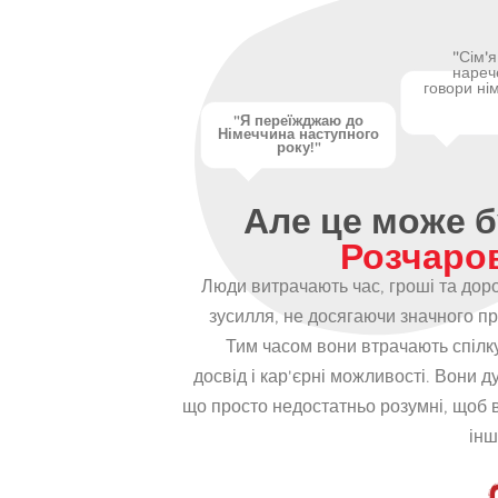
"Сім'
нареч
говори ні
"Я переїжджаю до
Німеччина наступного
року!"
Але це може 
Розчаров
Люди витрачають час, гроші та доро
зусилля, не досягаючи значного пр
Тим часом вони втрачають спілк
досвід і кар'єрні можливості. Вони д
що просто недостатньо розумні, щоб 
інш