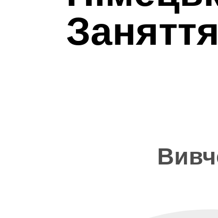
Занятт
Вивч