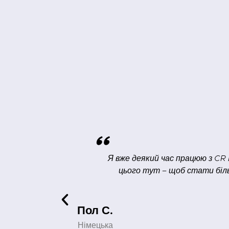
"
 я ж саме для
Я завжди залишаю заняття з думк
е рекомендую!
вважаю найкориснішими: 1) Рольові
Читання уривків з підручника 
завдання просто написати діа