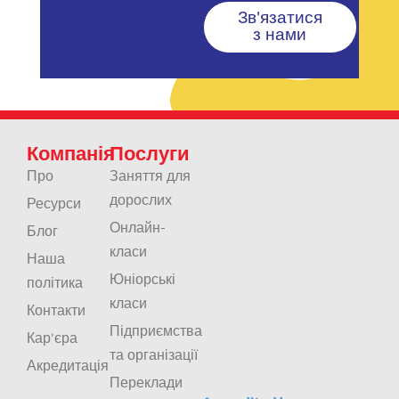
Зв'язатися
з нами
Компанія
Послуги
Про
Заняття для
дорослих
Ресурси
Онлайн-
Блог
класи
Наша
Юніорські
політика
класи
Контакти
Підприємства
Кар'єра
та організації
Акредитація
Переклади