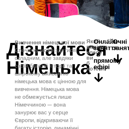
Дізнайтеся
Онлайн-
Очні
Який
або
Вивчення німецької мови
варіант
заняття
заня
Спочатку може здатися
класу
в
Німецька
ви
складним, але завдяки
прямому
б
своїй багатій історії та
ефірі
хотіли?
широкому вживанню
німецька мова є цінною для
вивчення. Німецька мова
не обмежується лише
Німеччиною — вона
занурює вас у серце
Європи, відкриваючи її
багату історію, динамічні