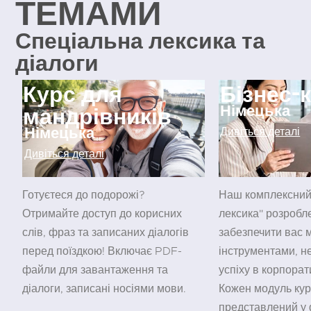
ТЕМАМИ
Спеціальна лексика та
діалоги
Курс для
Бізнес-
мандрівників
Німецька
Німецька
Дивіться деталі
Дивіться деталі
Готуєтеся до подорожі?
Наш комплексний 
Отримайте доступ до корисних
лексика" розробл
слів, фраз та записаних діалогів
забезпечити вас
перед поїздкою! Включає PDF-
інструментами, н
файли для завантаження та
успіху в корпорат
діалоги, записані носіями мови.
Кожен модуль кур
представлений у 