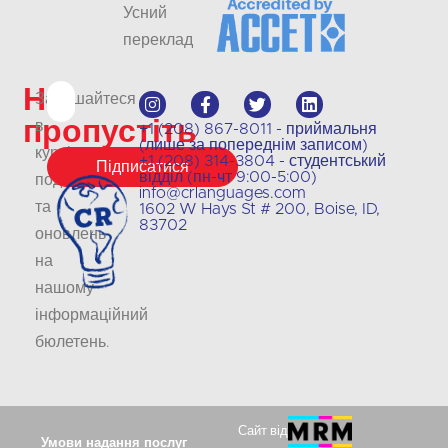
Усний
переклад
Не
Залишайтеся
пропустіть
в
+1 (208) 867-8011 - приймальня
(лише за попереднім записом)
курсі
+1 (208) 314-3804 - студентський
Підписатися
відділ (пн-чт 9:00-5:00)
подій
info@crlanguages.com
та
1602 W Hays St # 200, Boise, ID,
83702
оновлень
на
нашому
інформаційний
бюлетень
.
Сайт від
Умови надання послуг