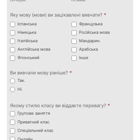
По-перше.
Останній
Яку мову (мови) ви зацікавлені вивчати?
*
Іспанська
Французька
Німецька
Російська мова
Італійська
Мандарин.
Англійська мова
Арабська
Японський
Інше
Ви вивчали мову раніше?
*
Так.
Ні.
Якому стилю класу ви віддаєте перевагу?
*
Групове заняття
Приватний клас
Спеціальний клас
Онлайн