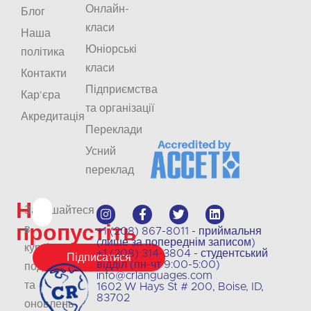
Онлайн-
Блог
класи
Наша
Юніорські
політика
класи
Контакти
Підприємства
Кар'єра
та організації
Акредитація
Переклади
Усний
переклад
Не
Залишайтеся
пропустіть
в
+1 (208) 867-8011 - приймальня
(лише за попереднім записом)
курсі
+1 (208) 314-3804 - студентський
Підписатися
відділ (пн-чт 9:00-5:00)
подій
info@crlanguages.com
та
1602 W Hays St # 200, Boise, ID,
83702
оновлень