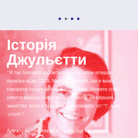
Історія
Джульєтти
“Я так боялася зробити помилку, коли вперше
переїхала до США. Мені здавалося, що я маю
говорити бездоганною англійською. Можете собі
уявити вирази облич моїх студентів на перших
заняттях, коли я просила їх заповнити ’sh**t‘, а не
’sheet‘?
Але страх помилитися - це те, що так довго