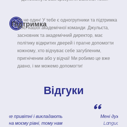
Ти не один! У тебе є одногрупники та підтримка
Підтримка
всієї нашої академічної команди. Джульєта,
засновник та академічний директор, має
політику відкритих дверей і прагне допомогти
кожному, хто відчуває себе загубленим,
пригніченим або у відчаї! Ми робимо це вже
давно, і ми можемо допомогти!
Відгуки
"
ь
Мені дуже подобається школа CR
м
Languages. Вона розташована в