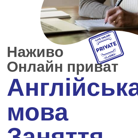
Наживо
Онлайн приват
Англійськ
мова
Заняття