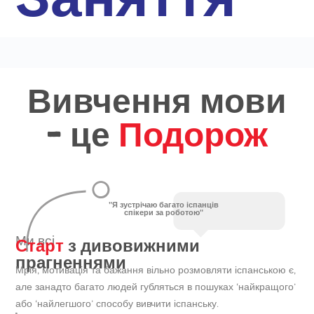
Вивчення мови
- це
Подорож
"Я зустрічаю багато іспанців
спікери за роботою"
Старт
з дивовижними
Ми всі
прагненнями
Мрія, мотивація та бажання вільно розмовляти іспанською є,
але занадто багато людей губляться в пошуках ‘найкращого’
або ‘найлегшого’ способу вивчити іспанську.