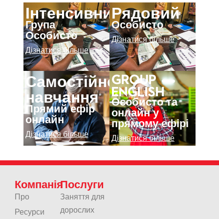
Інтенсивний
Рядовий
Група
Особисто
Особисто
Дізнатися більше
Дізнатися більше
Самостійне
Group
English
навчання
Особисто та
Прямий ефір
онлайн у
онлайн
прямому ефірі
Дізнатися більше
Дізнатися більше
Компанія
Послуги
Про
Заняття для
дорослих
Ресурси