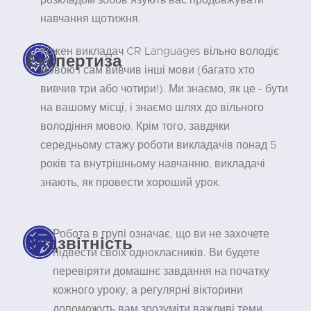
розкладом зобов'язують вас продовжувати
навчання щотижня.
Кожен викладач CR Languages вільно володіє
Експертиза
мовою і сам вивчив інші мови (багато хто
вивчив три або чотири!). Ми знаємо, як це - бути
на вашому місці, і знаємо шлях до вільного
володіння мовою. Крім того, завдяки
середньому стажу роботи викладачів понад 5
років та внутрішньому навчанню, викладачі
знають, як провести хороший урок.
Робота в групі означає, що ви не захочете
Підзвітність
підвести своїх однокласників. Ви будете
перевіряти домашнє завдання на початку
кожного уроку, а регулярні вікторини
допоможуть вам зрозуміти важливі теми.