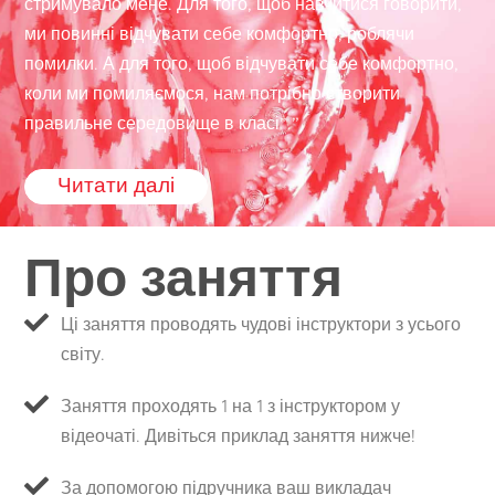
стримувало мене. Для того, щоб навчитися говорити,
ми повинні відчувати себе комфортно, роблячи
помилки. А для того, щоб відчувати себе комфортно,
коли ми помиляємося, нам потрібно створити
правильне середовище в класі”.”
Читати далі
Про заняття
Ці заняття проводять чудові інструктори з усього
світу.
Заняття проходять 1 на 1 з інструктором у
відеочаті. Дивіться приклад заняття нижче!
За допомогою підручника ваш викладач