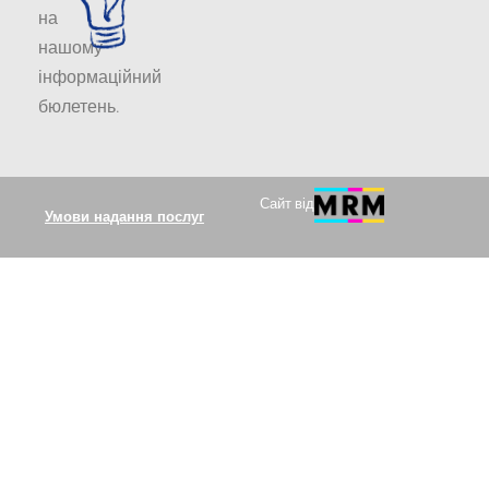
на
нашому
інформаційний
бюлетень
.
Сайт від
Умови надання послуг