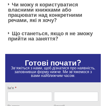
Чи можу я користуватися
власними книжками або
працювати над конкретними
речами, які я хочу?
Що станеться, якщо я не зможу
прийти на заняття?
Готові почати?
Зв'яжіться з нами, щоб дізнатися про наявність,
заповнивши форму нижче. Ми зв'яжемося з
вами найближчим часом.
Зв'яжіться
Ім'я
*
з нами
По-
Останній
перше.