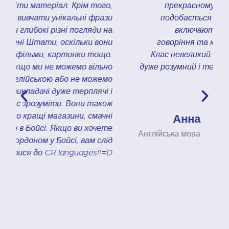
,
прекрасному центрі міста Бойсі. Мені
и
подобається вивчати матеріали. Вони
а
включають граматику, аудіювання,
и
говоріння та компакт-диск із вправами.
.
Клас невеликий — до 6 учнів. Мій викладач
о
дуже розумний і терплячий, він дуже допоміг
о
мені з граматикою.
і
ж
і
Анна
е
Англійська мова
д
D