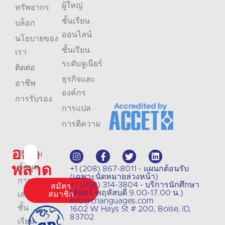
ผู้ใหญ่
ทรัพยากร
ชั้นเรียน
บล็อก
ออนไลน์
นโยบายของ
ชั้นเรียน
เรา
ระดับจูเนียร์
ติดต่อ
ธุรกิจและ
อาชีพ
องค์กร
การรับรอง
การแปล
การตีความ
อย่า
ติดตาม
พลาด
ข้อมูล
+1 (208) 867-8011 - แผนกต้อนรับ
(เฉพาะนัดหมายล่วงหน้า)
การ
+1 (208) 314-3804 - บริการนักศึกษา
สมัคร
(จันทร์-พฤหัสบดี 9.00-17.00 น.)
เสนอ
สมาชิก
info@crlanguages.com
ชั้น
1602 W Hays St # 200, Boise, ID,
83702
เรียน