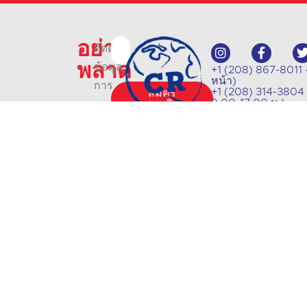
อย่า
ติดตาม
พลาด
ข้อมูล
+1 (208) 867-8011 
หน้า)
การ
+1 (208) 314-3804 -
สมัคร
9.00-17.00 น.)
เสนอ
สมาชิก
info@crlanguages
ชั้น
1602 W Hays St # 2
เรียน
และ
การ
อัปเดต
ด้วย
จดหมาย
ข่าว
.