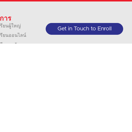
ิการ
เรียนผู้ใหญ่
Get in Touch to Enroll
นเรียนออนไลน์
เรียนระดับจู
ร์
กิจและองค์กร
รแปล
ตีความ