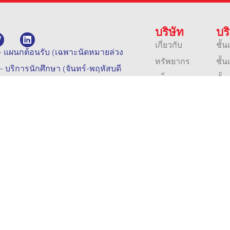
บริษัท
บร
เกี่ยวกับ
ชั้น
- แผนกต้อนรับ (เฉพาะนัดหมายล่วง
ทรัพยากร
ชั้
 บริการนักศึกษา (จันทร์-พฤหัสบดี
บล็อก
ชั้น
.com
เนีย
00, Boise, ID, 83702
นโยบายของเรา
ธุร
ติดต่อ
กา
อาชีพ
การ
การรับรอง