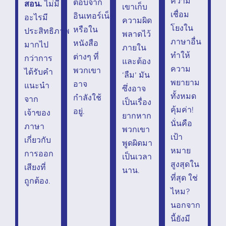
ความ
ตอบจาก
สอน.
ไม่มี
เขาเก็บ
เชื่อม
อินเทอร์เน็ต
อะไรมี
ความผิด
โยงใน
หรือใน
ประสิทธิภาพ
พลาดไว้
ภาษาอื่น
หนังสือ
มากไป
ภายใน
ทำให้
ต่างๆ ที่
กว่าการ
และต้อง
ความ
พวกเขา
ได้รับคำ
‘ลืม’ มัน
พยายาม
อาจ
แนะนำ
ซึ่งอาจ
ทั้งหมด
กำลังใช้
จาก
เป็นเรื่อง
คุ้มค่า!
อยู่.
เจ้าของ
ยากหาก
นั่นคือ
ภาษา
พวกเขา
เป้า
เกี่ยวกับ
พูดผิดมา
หมาย
การออก
เป็นเวลา
สูงสุดใน
เสียงที่
นาน.
ที่สุด ใช่
ถูกต้อง.
ไหม?
นอกจาก
นี้ยังมี