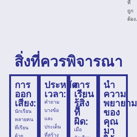
ที่
ถูก
ต้อง
สิ่งที่ควรพิจารณา
การ
ประหยัด
การ
นำ
ออก
เวลา:
เรียน
ความ
เสียง:
รู้สิ่ง
พยายา
คำถาม
ที่
ของ
บางข้อ
นักเรียน
ผิด:
คุณ
และ
หลายคน
ประเด็น
มา
ที่เรียน
เมื่อ
ที่สร้าง
ด้วย