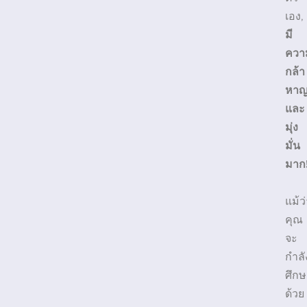
เอง,
มี
ควา
กล้า
หา
และ
มุ่ง
มั่น
มาก
แม้ว
คุณ
จะ
กำลั
ศึกษ
ด้วย