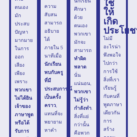
ใช้
นักเรียน
ความ
ตนเอง
ให้
ศึกษา
สับสน
มัก
ด้วย
เกิด
สามารถ
ประสบ
ตนเอง
ประโยช
อธิบาย
ปัญหา
พวกเขา
ไม่มี
ได้
มากมาย
มักจะ
อะไรน่า
ภายใน 5
ในการ
สามารถ
พึงพอใจ
นาทีเมื่อ
ออก
ทำผิด
ไปกว่า
นักเรียน
เสียง
พลาด
การใช้
พบกับครู
เพียง
นั่น
สิ่งที่เรา
ที่มี
เพราะ
แน่นอน,
เรียนรู้
ประสบการณ์
พวกเขา
พวกเขา
กับคนที่
เป็นครั้ง
ไม่ได้ยิน
ไม่รู้ว่า
พูดภาษา
คราว
,
เจ้าของ
กำลังทำ
.
เดียวกัน
แทนที่จะ
ภาษาพูด
สิ่งที่แย่
การ
พยายาม
หรือได้
กว่านั้น
สร้าง
หาคำ
รับการ
คือพวก