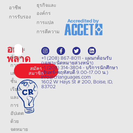
ธุรกิจและ
อาชีพ
องค์กร
การรับรอง
การแปล
การตีความ
อย่า
ติดตาม
พลาด
ข้อมูล
+1 (208) 867-8011 - แผนกต้อนรับ
(เฉพาะนัดหมายล่วงหน้า)
การ
+1 (208) 314-3804 - บริการนักศึกษา
สมัคร
(จันทร์-พฤหัสบดี 9.00-17.00 น.)
เสนอ
สมาชิก
info@crlanguages.com
ชั้น
1602 W Hays St # 200, Boise, ID,
83702
เรียน
และ
การ
อัปเดต
ด้วย
จดหมาย