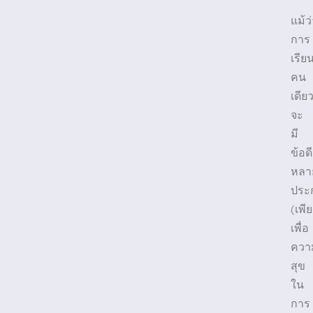
แม้ว
การ
เรีย
คน
เดีย
จะ
มี
ข้อดี
หลา
ประ
(เพี
เพื่อ
ควา
สุข
ใน
การ