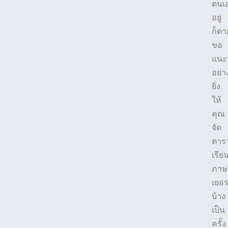
ตนเ
อยู่
ก็ตา
ขอ
แนะ
อย่า
ยิ่ง
ให้
คุณ
จัด
ตาร
เรีย
ภาษ
เยอร
บ้าง
เป็น
ครั้ง