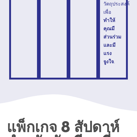
วัตถุประสงค์
เพื่อ
ทำให้
คุณมี
ส่วนร่วม
และมี
แรง
จูงใจ
.
แพ็กเกจ 8 สัปดาห์