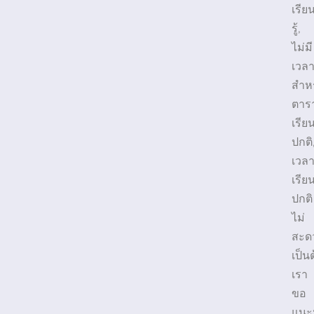
เรีย
รู้,
ไม่มี
เวล
สำห
ตาร
เรีย
ปกติ
เวล
เรีย
ปกติ
ไม่
สะด
เป็น
เรา
ขอ
แนะ