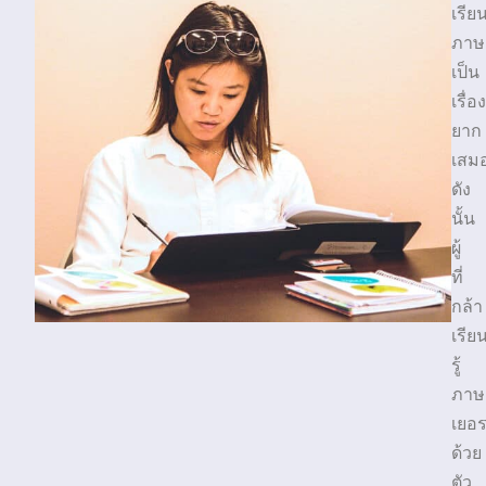
เรีย
ภาษ
เป็น
เรื่อง
ยาก
เสม
ดัง
นั้น
ผู้
ที่
กล้า
เรีย
รู้
ภาษ
เยอร
ด้วย
ตัว